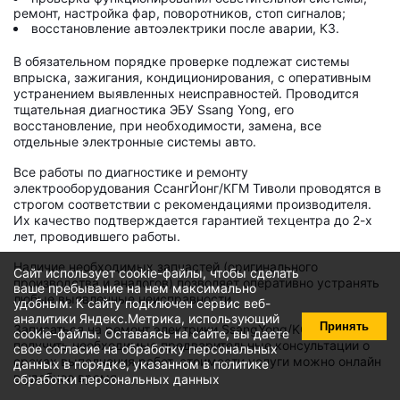
ремонт, настройка фар, поворотников, стоп сигналов;
восстановление автоэлектрики после аварии, КЗ.
В обязательном порядке проверке подлежат системы
впрыска, зажигания, кондиционирования, с оперативным
устранением выявленных неисправностей. Проводится
тщательная диагностика ЭБУ Ssang Yong, его
восстановление, при необходимости, замена, все
отдельные электронные системы авто.
Все работы по диагностике и ремонту
электрооборудования СсангЙонг/КГМ Тиволи проводятся в
строгом соответствии с рекомендациями производителя.
Их качество подтверждается гарантией техцентра до 2-х
лет, проводившего работы.
Наличие необходимых запчастей (оригинального
Сайт использует cookie-файлы, чтобы сделать
производства и аналогов) позволяет оперативно устранять
ваше пребывание на нем максимально
любые выявленные неисправности.
удобным. К cайту подключен сервис веб-
аналитики Яндекс.Метрика, использующий
Принять
Записаться на ремонт электрики SsangYong/KGM Tivoli,
cookie-файлы
. Оставаясь на сайте, вы даете
получить необходимые предварительные консультации о
свое
согласие на обработку персональных
сроках выполнения работ, стоимости услуги можно онлайн
данных
в порядке, указанном в
политике
в удобное время.
обработки персональных данных