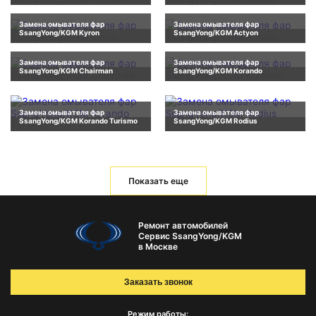
Замена омывателя фар
Замена омывателя фар
SsangYong/KGM Kyron
SsangYong/KGM Actyon
Замена омывателя фар
Замена омывателя фар
SsangYong/KGM Chairman
SsangYong/KGM Korando
Замена омывателя фар
Замена омывателя фар
SsangYong/KGM Korando Turismo
SsangYong/KGM Rodius
Показать еще
Ремонт автомобилей
Сервис SsangYong/KGM
в Москве
Заказать звонок
Режим работы: