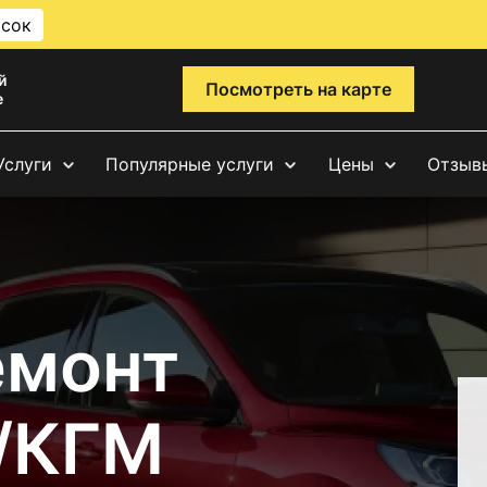
исок
й
Посмотреть на карте
е
Услуги
Популярные услуги
Цены
Отзыв
емонт
/КГМ