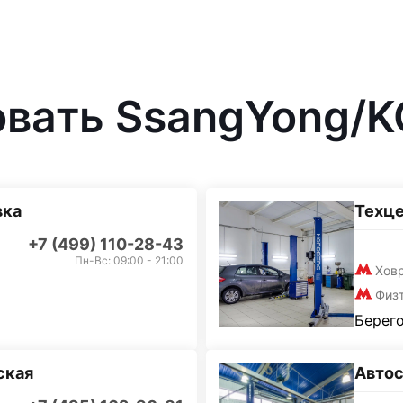
овать SsangYong/
вка
Техц
+7 (499) 110-28-43
Пн-Вс: 09:00 - 21:00
Хов
Физ
Берего
ская
Автос