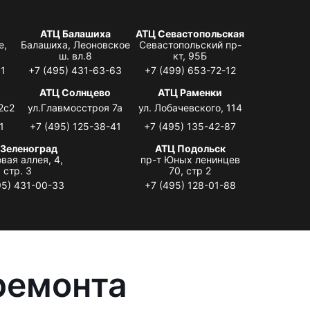
АТЦ Балашиха
АТЦ Севастопольская
е,
Балашиха, Леоновское
Севастопольский пр-
ш. вл.8
кт, 95Б
31
+7 (495) 431-63-63
+7 (499) 653-72-12
АТЦ Солнцево
АТЦ Раменки
2с2
ул.Главмосстроя 7а
ул. Лобачевского, 114
1
+7 (495) 125-38-41
+7 (495) 135-42-87
 Зеленоград
АТЦ Подольск
вая аллея, 4,
пр-т Юных ленинцев
стр. 3
70, стр 2
95) 431-00-33
+7 (495) 128-01-88
ремонта