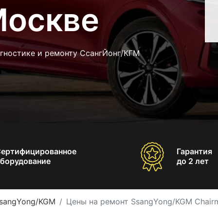
Москве
агностике и ремонту СсангЙонг/КГМ
Сертифицированное
Гарантия
борудование
до 2 лет
SsangYong/KGM
Цены на ремонт SsangYong/KGM Chair