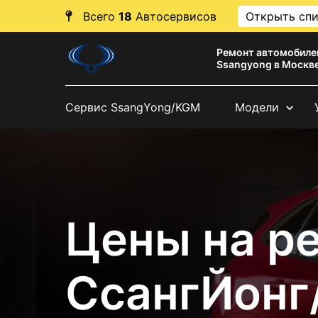
Всего
18
Автосервисов
Открыть сп
Ремонт автомобиле
Ssangyong в Москв
Сервис SsangYong/KGM
Модели
Цены на р
СсангЙонг