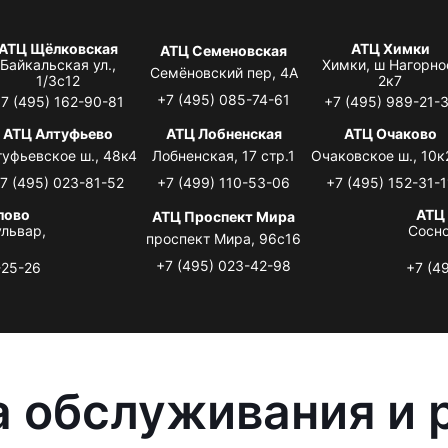
АТЦ Щёлковская
АТЦ Химки
АТЦ Семеновская
Байкальская ул.,
Химки, ш Нагорно
Семёновский пер, 4А
1/3с12
2к7
+7 (495) 085-74-61
7 (495) 162-90-81
+7 (495) 989-21-
АТЦ Алтуфьево
АТЦ Лобненская
АТЦ Очаково
туфьевское ш., 48к4
Лобненская, 17 стр.1
Очаковское ш., 10к
7 (495) 023-81-52
+7 (499) 110-53-06
+7 (495) 152-31-1
лово
АТЦ
АТЦ Проспект Мира
львар,
Сосно
проспект Мира, 96с16
+7 (495) 023-42-98
-25-26
+7 (4
 обслуживания и 