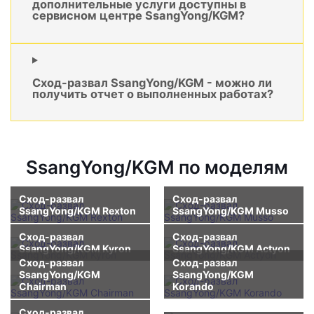
дополнительные услуги доступны в
сервисном центре SsangYong/KGM?
Сход-развал SsangYong/KGM - можно ли
получить отчет о выполненных работах?
SsangYong/KGM по моделям
Сход-развал
Сход-развал
SsangYong/KGM Rexton
SsangYong/KGM Musso
Сход-развал
Сход-развал
SsangYong/KGM Kyron
SsangYong/KGM Actyon
Сход-развал
Сход-развал
SsangYong/KGM
SsangYong/KGM
Chairman
Korando
Сход-развал