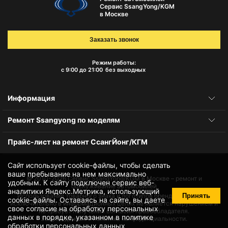
Сервис SsangYong/KGM
в Москве
Заказать звонок
Режим работы:
с 9:00 до 21:00
без выходных
Информация
Ремонт Ssangyong по моделям
Прайс-лист на ремонт СсангЙонг/КГМ
Сайт использует cookie-файлы, чтобы сделать
ваше пребывание на нем максимально
© 2010-2026
Сервис SsangYong/KGM в Москве – ремонт и
удобным. К cайту подключен сервис веб-
обслуживание автомобилей
аналитики Яндекс.Метрика, использующий
Принять
Использование товарного знака и логотипов бренда происходит
cookie-файлы
. Оставаясь на сайте, вы даете
исключительно в информационных целях не является нарушением и
свое
согласие на обработку персональных
не требует получения согласия правообладателя.
данных
в порядке, указанном в
политике
Защита данных и политика конфиденциальности.
обработки персональных данных