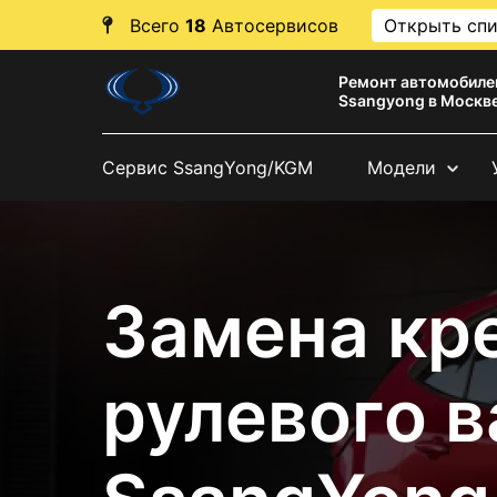
Всего
18
Автосервисов
Открыть сп
Ремонт автомобиле
Ssangyong в Москв
Сервис SsangYong/KGM
Модели
Замена кр
рулевого в