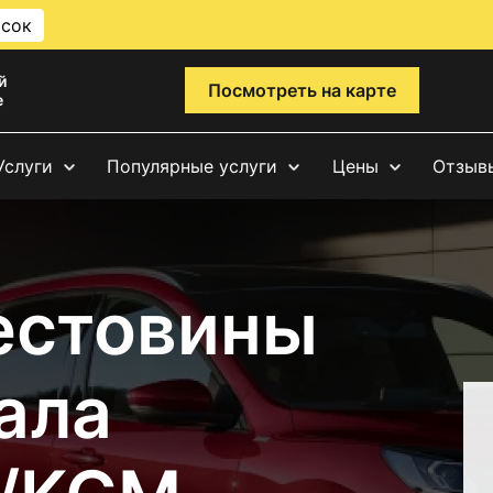
исок
й
Посмотреть на карте
е
Услуги
Популярные услуги
Цены
Отзыв
естовины
ала