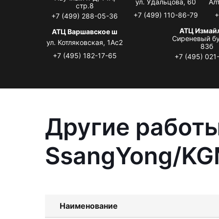
ул. Удальцова, 60
Ал
стр.8
+7 (499) 110-86-79
+
+7 (499) 288-05-36
АТЦ Измай
АТЦ Варшавское ш
Сиреневый бу
ул. Котляковская, 1Ас2
83б
+7 (495) 182-17-65
+7 (495) 021
Другие работы
SsangYong/KG
Наименование