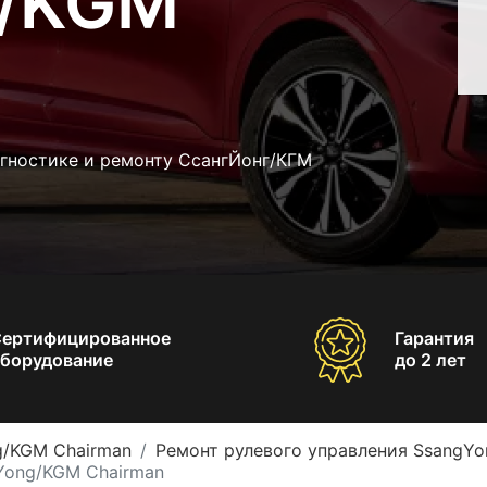
g/KGM
агностике и ремонту СсангЙонг/КГМ
Сертифицированное
Гарантия
борудование
до 2 лет
g/KGM Chairman
Ремонт рулевого управления SsangY
Yong/KGM Chairman