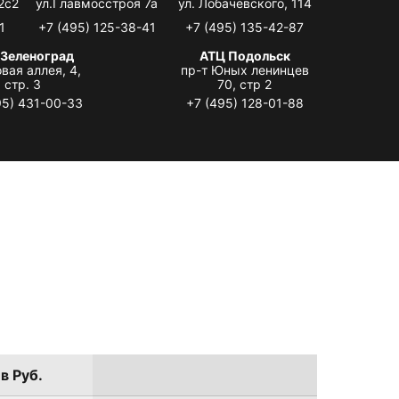
2с2
ул.Главмосстроя 7а
ул. Лобачевского, 114
1
+7 (495) 125-38-41
+7 (495) 135-42-87
 Зеленоград
АТЦ Подольск
вая аллея, 4,
пр-т Юных ленинцев
стр. 3
70, стр 2
95) 431-00-33
+7 (495) 128-01-88
в Руб.