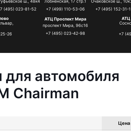
туфьевское ш., 48к4
Лобненская, 17 стр.1
Очаковское ш., 10к
7 (495) 023-81-52
+7 (499) 110-53-06
+7 (495) 152-31-1
лово
АТЦ
АТЦ Проспект Мира
львар,
Сосно
проспект Мира, 96с16
+7 (495) 023-42-98
-25-26
+7 (4
 для автомобиля
M Chairman
Цена 