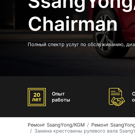
SsangYon
Chairman
Полный спектр услуг по обслуживанию, ди
Опыт
работы
о
Ремонт SsangYong/KGM
Ремонт SsangYon
Замена крестовины рулевого вала Ssang