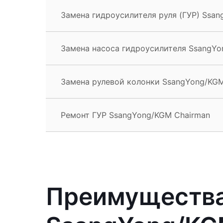
Замена гидроусилителя руля (ГУР) Ssa
Замена насоса гидроусилителя SsangYo
Замена рулевой колонки SsangYong/KGM
Ремонт ГУР SsangYong/KGM Chairman
Преимущества