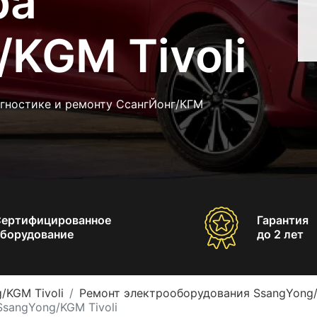
ра
KGM Tivoli
агностике и ремонту СсангЙонг/КГМ
Сертифицированное
Гарантия
борудование
до 2 лет
/KGM Tivoli
Ремонт электрооборудования SsangYong/
sangYong/KGM Tivoli