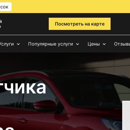
исок
й
Посмотреть на карте
е
Услуги
Популярные услуги
Цены
Отзыв
тчика