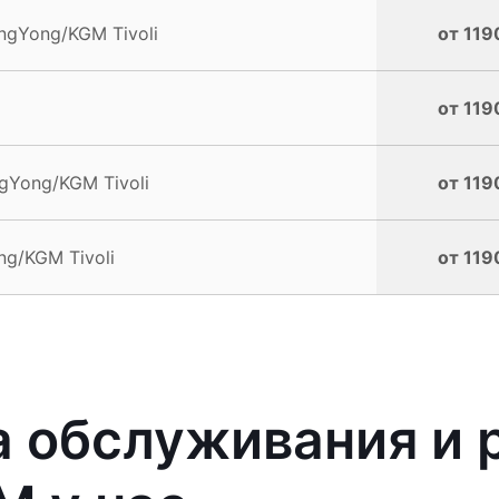
ngYong/KGM Tivoli
от 119
от 119
gYong/KGM Tivoli
от 119
g/KGM Tivoli
от 119
 обслуживания и 