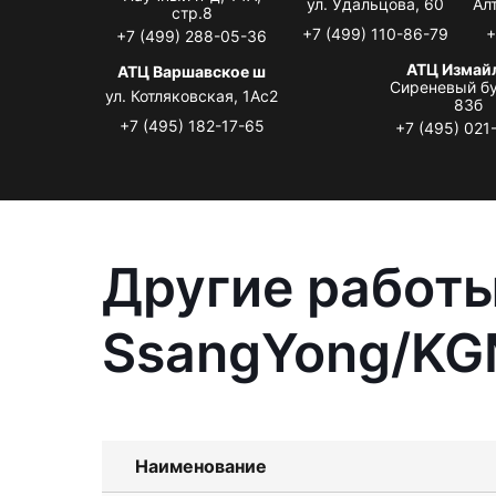
ул. Удальцова, 60
Ал
стр.8
+7 (499) 110-86-79
+
+7 (499) 288-05-36
АТЦ Измай
АТЦ Варшавское ш
Сиреневый бу
ул. Котляковская, 1Ас2
83б
+7 (495) 182-17-65
+7 (495) 021
Другие работы
SsangYong/KGM
Наименование