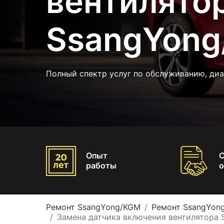
вентилято
SsangYong/
Полный спектр услуг по обслуживанию, ди
Опыт
работы
о
Ремонт SsangYong/KGM
Ремонт SsangYong
Замена датчика включения вентилятора S