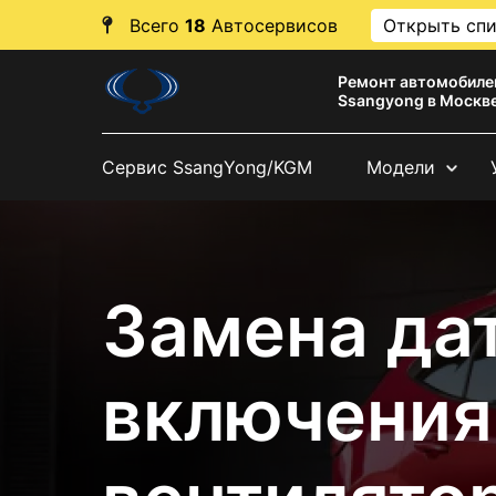
Всего
18
Автосервисов
Открыть сп
Ремонт автомобиле
Ssangyong в Москв
Сервис SsangYong/KGM
Модели
Замена да
включения