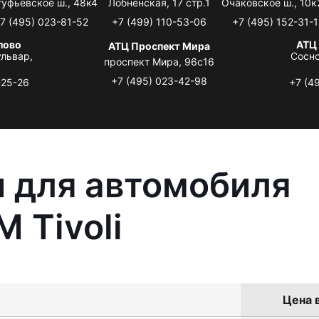
туфьевское ш., 48к4
Лобненская, 17 стр.1
Очаковское ш., 10к
7 (495) 023-81-52
+7 (499) 110-53-06
+7 (495) 152-31-1
лово
АТЦ
АТЦ Проспект Мира
львар,
Сосно
проспект Мира, 96с16
+7 (495) 023-42-98
-25-26
+7 (4
 для автомобиля
 Tivoli
Цена в