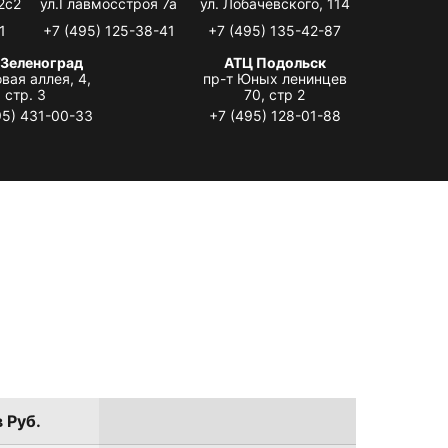
2с2
ул.Главмосстроя 7а
ул. Лобачевского, 114
1
+7 (495) 125-38-41
+7 (495) 135-42-87
 Зеленоград
АТЦ Подольск
вая аллея, 4,
пр-т Юных ленинцев
стр. 3
70, стр 2
95) 431-00-33
+7 (495) 128-01-88
 Руб.