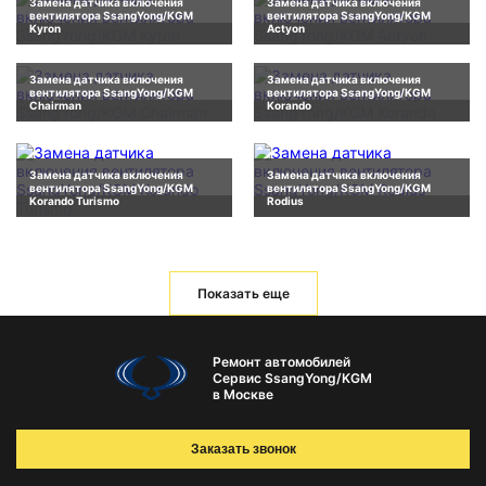
Замена датчика включения
Замена датчика включения
вентилятора SsangYong/KGM
вентилятора SsangYong/KGM
Kyron
Actyon
Замена датчика включения
Замена датчика включения
вентилятора SsangYong/KGM
вентилятора SsangYong/KGM
Chairman
Korando
Замена датчика включения
Замена датчика включения
вентилятора SsangYong/KGM
вентилятора SsangYong/KGM
Korando Turismo
Rodius
Показать еще
Ремонт автомобилей
Сервис SsangYong/KGM
в Москве
Заказать звонок