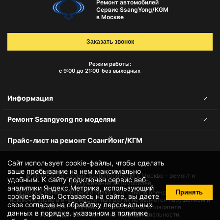
Ремонт автомобилей
Сервис SsangYong/KGM
в Москве
Заказать звонок
Режим работы:
с 9:00 до 21:00
без выходных
Информация
Ремонт Ssangyong по моделям
Прайс-лист на ремонт СсангЙонг/КГМ
Сайт использует cookie-файлы, чтобы сделать
ваше пребывание на нем максимально
© 2010-2026
Сервис SsangYong/KGM в Москве – ремонт и
удобным. К cайту подключен сервис веб-
обслуживание автомобилей
аналитики Яндекс.Метрика, использующий
Принять
Использование товарного знака и логотипов бренда происходит
cookie-файлы
. Оставаясь на сайте, вы даете
исключительно в информационных целях не является нарушением и
свое
согласие на обработку персональных
не требует получения согласия правообладателя.
данных
в порядке, указанном в
политике
Защита данных и политика конфиденциальности.