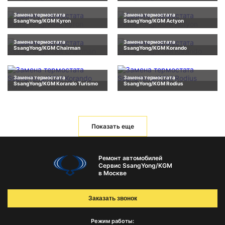
Замена термостата
Замена термостата
SsangYong/KGM Kyron
SsangYong/KGM Actyon
Замена термостата
Замена термостата
SsangYong/KGM Chairman
SsangYong/KGM Korando
Замена термостата
Замена термостата
SsangYong/KGM Korando Turismo
SsangYong/KGM Rodius
Показать еще
Ремонт автомобилей
Сервис SsangYong/KGM
в Москве
Заказать звонок
Режим работы: