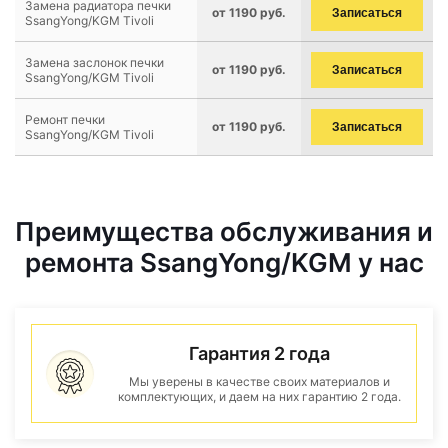
Замена радиатора печки
от 1190 руб.
Записаться
SsangYong/KGM Tivoli
Замена заслонок печки
от 1190 руб.
Записаться
SsangYong/KGM Tivoli
Ремонт печки
от 1190 руб.
Записаться
SsangYong/KGM Tivoli
Преимущества обслуживания и
ремонта SsangYong/KGM у нас
Гарантия 2 года
Мы уверены в качестве своих материалов и
комплектующих, и даем на них гарантию 2 года.