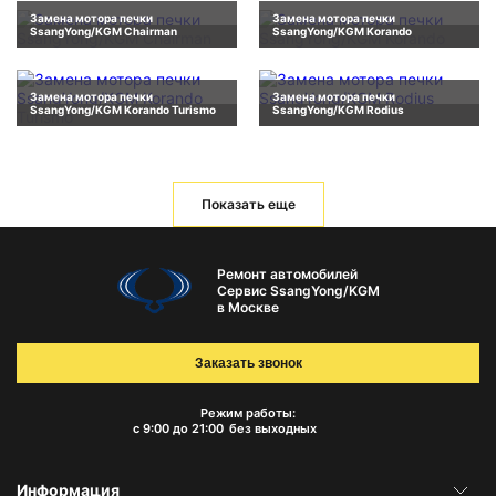
Замена мотора печки
Замена мотора печки
SsangYong/KGM Chairman
SsangYong/KGM Korando
Замена мотора печки
Замена мотора печки
SsangYong/KGM Korando Turismo
SsangYong/KGM Rodius
Показать еще
Ремонт автомобилей
Сервис SsangYong/KGM
в Москве
Заказать звонок
Режим работы:
с 9:00 до 21:00
без выходных
Информация