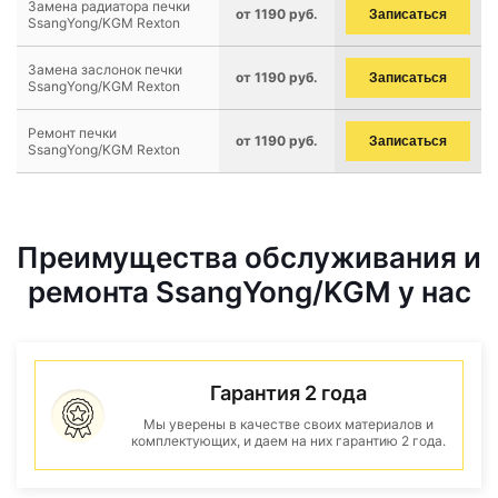
Замена радиатора печки
от 1190 руб.
Записаться
SsangYong/KGM Rexton
Замена заслонок печки
от 1190 руб.
Записаться
SsangYong/KGM Rexton
Ремонт печки
от 1190 руб.
Записаться
SsangYong/KGM Rexton
Преимущества обслуживания и
ремонта SsangYong/KGM у нас
Гарантия 2 года
Мы уверены в качестве своих материалов и
комплектующих, и даем на них гарантию 2 года.