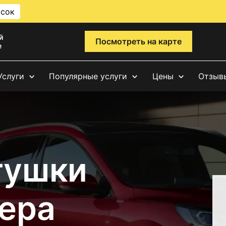
исок
й
Посмотреть на карте
е
Услуги
Популярные услуги
Цены
Отзыв
тушки
ера