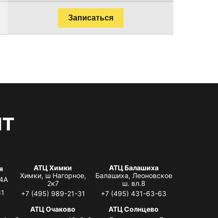
Записаться
нт
АТЦ Химки
АТЦ Балашиха
я
Химки, ш Нагорное,
Балашиха, Леоновское
 4А
2к7
ш. вл.8
61
+7 (495) 989-21-31
+7 (495) 431-63-63
я
АТЦ Очаково
АТЦ Солнцево