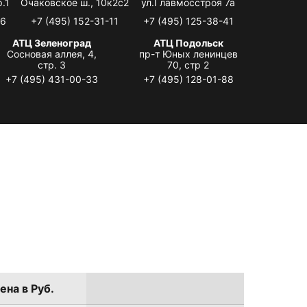
.1
Очаковское ш., 10к2с2
ул.Главмосстроя 7а
06
+7 (495) 152-31-11
+7 (495) 125-38-41
АТЦ Зеленоград
АТЦ Подольск
Сосновая аллея, 4,
пр-т Юных ленинцев
стр. 3
70, стр 2
+7 (495) 431-00-33
+7 (495) 128-01-88
ена в Руб.