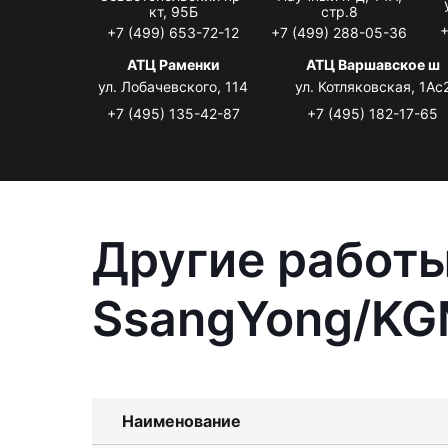
кт, 95Б
стр.8
+
+7 (499) 653-72-12
+7 (499) 288-05-36
АТЦ Раменки
АТЦ Варшавское ш
ул. Лобачевского, 114
ул. Котляковская, 1Ас
+7 (495) 135-42-87
+7 (495) 182-17-65
Другие работы
SsangYong/KGM
Наименование