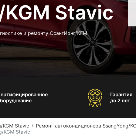
/KGM Stavic
агностике и ремонту СсангЙонг/КГМ
Сертифицированное
Гарантия
борудование
до 2 лет
/KGM Stavic
Ремонт автокондиционера SsangYong/KG
/KGM Stavic