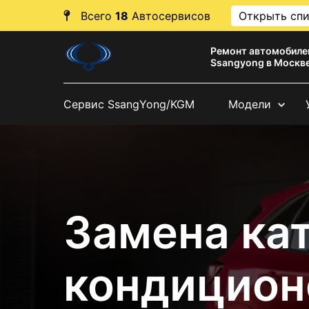
Всего
18
Автосервисов
Открыть сп
Ремонт автомобиле
Ssangyong в Москв
Сервис SsangYong/KGM
Модели
Замена ка
кондицион