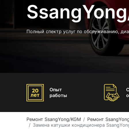
SsangYong
Полный спектр услуг по обслуживанию, ди
Опыт
работы
о
Ремонт SsangYong/KGM
Ремонт SsangYong
Замена катушки кондиционера SsangYong