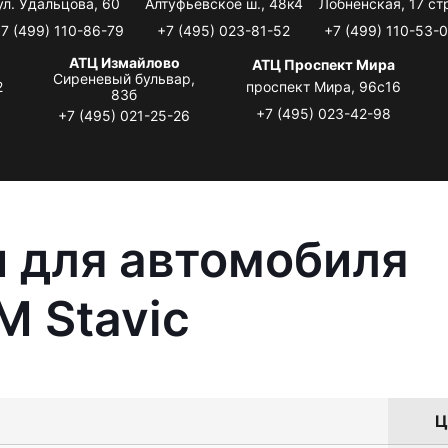
ул. Удальцова, 60
Алтуфьевское ш., 48к4
Лобненская, 17 стр
7 (499) 110-86-79
+7 (495) 023-81-52
+7 (499) 110-53-
АТЦ Измайлово
АТЦ Проспект Мира
Сиреневый бульвар,
2
проспект Мира, 96с16
83б
+7 (495) 023-42-98
+7 (495) 021-25-26
 для автомобиля
 Stavic
Ц