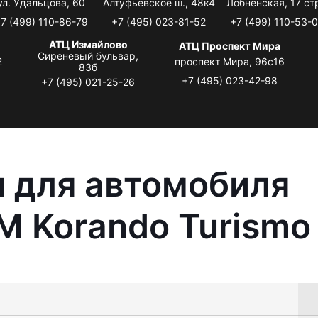
ул. Удальцова, 60
Алтуфьевское ш., 48к4
Лобненская, 17 стр
7 (499) 110-86-79
+7 (495) 023-81-52
+7 (499) 110-53-
АТЦ Измайлово
АТЦ Проспект Мира
Сиреневый бульвар,
2
проспект Мира, 96с16
83б
+7 (495) 023-42-98
+7 (495) 021-25-26
 для автомобиля
 Korando Turismo