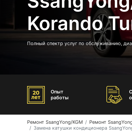
SsangYon
Korando Tu
Полный спектр услуг по обслуживанию, ди
Опыт
работы
о
Ремонт SsangYong/KGM
Ремонт SsangYong
Замена катушки кондиционера SsangYong