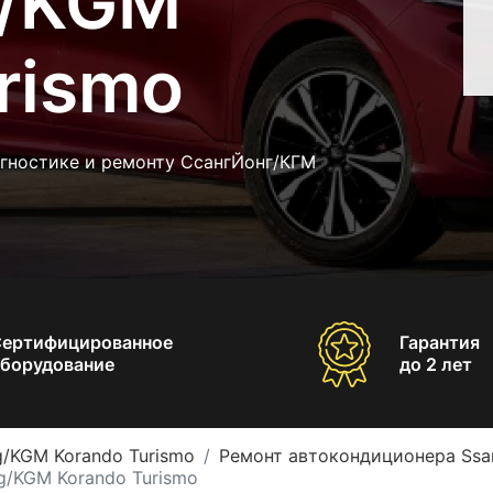
g/KGM
rismo
агностике и ремонту СсангЙонг/КГМ
Сертифицированное
Гарантия
борудование
до 2 лет
/KGM Korando Turismo
Ремонт автокондиционера Ssa
/KGM Korando Turismo