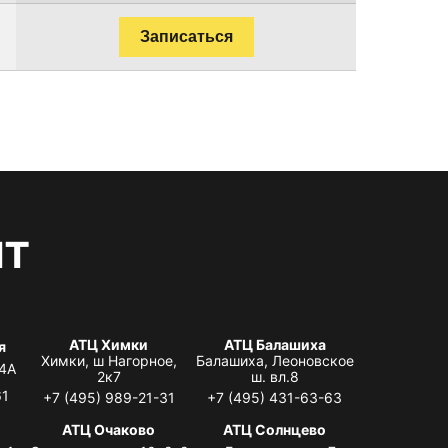
Записаться
нт
АТЦ Химки
АТЦ Балашиха
я
Химки, ш Нагорное,
Балашиха, Леоновское
 4А
2к7
ш. вл.8
61
+7 (495) 989-21-31
+7 (495) 431-63-63
я
АТЦ Очаково
АТЦ Солнцево