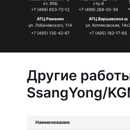
кт, 95Б
стр.8
+
+7 (499) 653-72-12
+7 (499) 288-05-36
АТЦ Раменки
АТЦ Варшавское ш
ул. Лобачевского, 114
ул. Котляковская, 1Ас
+7 (495) 135-42-87
+7 (495) 182-17-65
Другие работы
SsangYong/KGM
Наименование