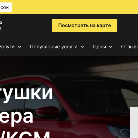
исок
й
Посмотреть на карте
е
Услуги
Популярные услуги
Цены
Отзыв
тушки
ера