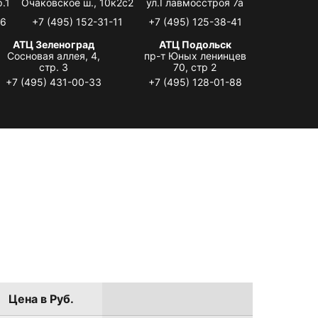
.1
Очаковское ш., 10к2с2
ул.Главмосстроя 7а
06
+7 (495) 152-31-11
+7 (495) 125-38-41
АТЦ Зеленоград
АТЦ Подольск
Сосновая аллея, 4,
пр-т Юных ленинцев
стр. 3
70, стр 2
+7 (495) 431-00-33
+7 (495) 128-01-88
Цена в Руб.