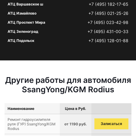
+7 (495) 182-17-65
АТЦ Варшавское ш
+7 (495) 021-25-26
АТЦ Измайлово
+7 (495) 023-42-98
АТЦ Проспект Мира
+7 (495) 431-00-33
АТЦ Зеленоград
+7 (495) 128-01-88
АТЦ Подольск
Другие работы для автомобиля
SsangYong/KGM Rodius
Наименование
Цена в Руб.
Ремонт гидроусилителя
руля (ГУР) SsangYong/KGM
от 1190 руб.
Записаться
Rodius