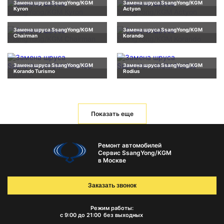
Замена шруса SsangYong/KGM
Замена шруса SsangYong/KGM
Kyron
Actyon
Замена шруса SsangYong/KGM
Замена шруса SsangYong/KGM
Chairman
Korando
Замена шруса SsangYong/KGM
Замена шруса SsangYong/KGM
Korando Turismo
Rodius
Показать еще
Ремонт автомобилей
Сервис SsangYong/KGM
в Москве
Заказать звонок
Режим работы:
с 9:00 до 21:00
без выходных