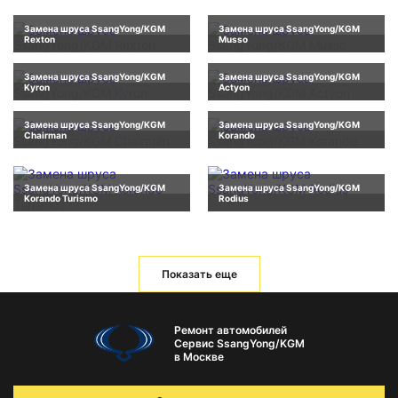
Замена шруса SsangYong/KGM
Замена шруса SsangYong/KGM
Rexton
Musso
Замена шруса SsangYong/KGM
Замена шруса SsangYong/KGM
Kyron
Actyon
Замена шруса SsangYong/KGM
Замена шруса SsangYong/KGM
Chairman
Korando
Замена шруса SsangYong/KGM
Замена шруса SsangYong/KGM
Korando Turismo
Rodius
Показать еще
Ремонт автомобилей
Сервис SsangYong/KGM
в Москве