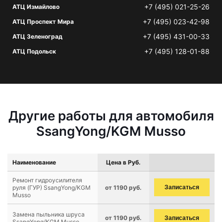
+7 (495) 021-25-26
АТЦ Измайлово
+7 (495) 023-42-98
АТЦ Проспект Мира
+7 (495) 431-00-33
АТЦ Зеленоград
+7 (495) 128-01-88
АТЦ Подольск
Другие работы для автомобиля
SsangYong/KGM Musso
Наименование
Цена в Руб.
Ремонт гидроусилителя
руля (ГУР) SsangYong/KGM
от 1190 руб.
Записаться
Musso
Замена пыльника шруса
от 1190 руб.
Записаться
SsangYong/KGM Musso