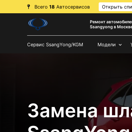
Всего
18
Автосервисов
Открыть сп
Ремонт автомобиле
Ssangyong в Москв
Сервис SsangYong/KGM
Модели
Замена шл