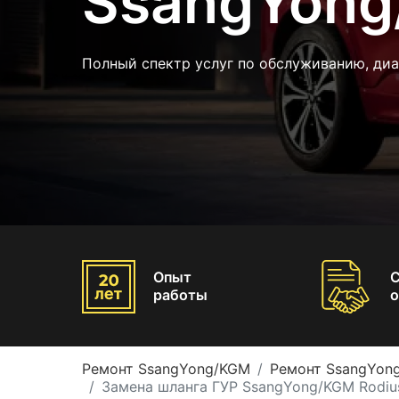
SsangYong
Полный спектр услуг по обслуживанию, ди
Опыт
работы
о
Ремонт SsangYong/KGM
Ремонт SsangYon
Замена шланга ГУР SsangYong/KGM Rodiu