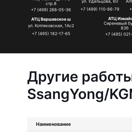
ул. Удальцова, 60
Ал
стр.8
+7 (499) 110-86-79
+
+7 (499) 288-05-36
АТЦ Измай
АТЦ Варшавское ш
Сиреневый бу
ул. Котляковская, 1Ас2
83б
+7 (495) 182-17-65
+7 (495) 021
Другие работы
SsangYong/KG
Наименование