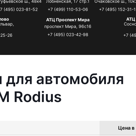
туфьевское ш., 48к4
Лобненская, 17 стр.1
Очаковское ш., 10к
7 (495) 023-81-52
+7 (499) 110-53-06
+7 (495) 152-31-1
лово
АТЦ
АТЦ Проспект Мира
львар,
Сосно
проспект Мира, 96с16
+7 (495) 023-42-98
-25-26
+7 (4
 для автомобиля
M Rodius
Цена в 