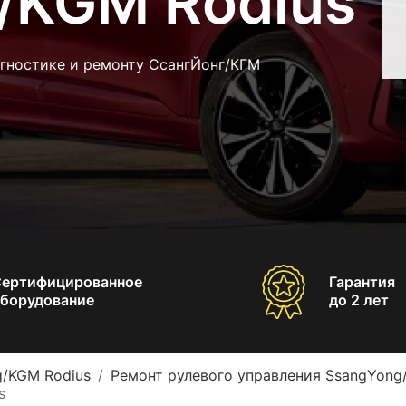
/KGM Rodius
агностике и ремонту СсангЙонг/КГМ
Сертифицированное
Гарантия
борудование
до 2 лет
g/KGM Rodius
Ремонт рулевого управления SsangYong
s