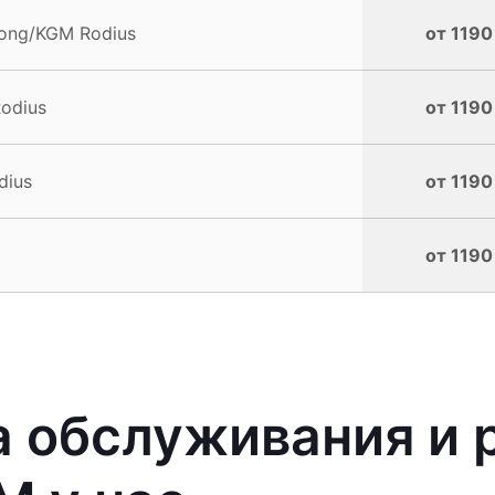
ong/KGM Rodius
от 1190
odius
от 1190
dius
от 1190
от 1190
 обслуживания и 