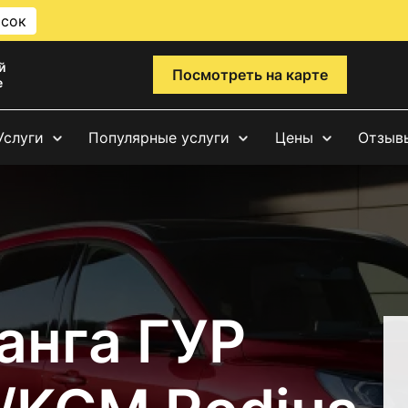
исок
й
Посмотреть на карте
е
Услуги
Популярные услуги
Цены
Отзыв
анга ГУР