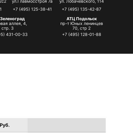
2с2
ул.Главмосстроя 7а
ул. Лобачевского, 114
1
+7 (495) 125-38-41
+7 (495) 135-42-87
 Зеленоград
АТЦ Подольск
вая аллея, 4,
пр-т Юных ленинцев
стр. 3
70, стр 2
95) 431-00-33
+7 (495) 128-01-88
Руб.