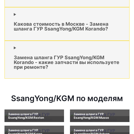
Какова стоимость в Москве - Замена
шланга ГУР SsangYong/KGM Korando?
Замена шланга ГУР SsangYong/KGM
Korando - какие запчасти вы используете
при ремонте?
SsangYong/KGM по моделям
Замена шланга ГУР
Замена шланга ГУР
SsangYong/KGM Rexton
SsangYong/KGM Musso
Замена шланга ГУР
Замена шланга ГУР
SsangYong/KGM Kyron
SsangYong/KGM Actyon