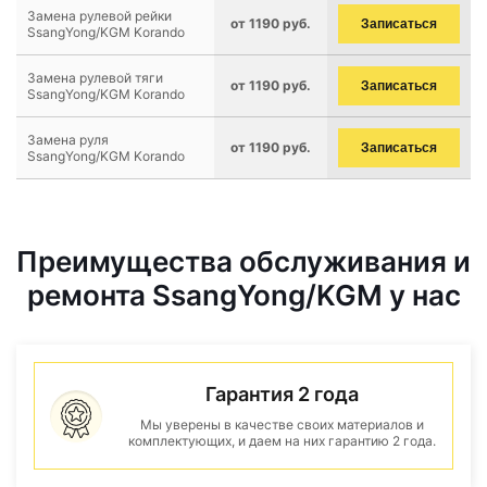
Замена рулевой рейки
от 1190 руб.
Записаться
SsangYong/KGM Korando
Замена рулевой тяги
от 1190 руб.
Записаться
SsangYong/KGM Korando
Замена руля
от 1190 руб.
Записаться
SsangYong/KGM Korando
Преимущества обслуживания и
ремонта SsangYong/KGM у нас
Гарантия 2 года
Мы уверены в качестве своих материалов и
комплектующих, и даем на них гарантию 2 года.