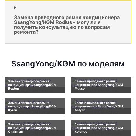
Замена приводного ремня кондиционера
SsangYong/KGM Rodius - могу ли я
получить консультацию по вопросам
ремонта?
SsangYong/KGM по моделям
Замена приводного ремня
Замена приводного ремня
кондиционера SsangYong/KGM
кондиционера SsangYong/KGM
Rexton
Musso
Замена приводного ремня
Замена приводного ремня
кондиционера SsangYong/KGM
кондиционера SsangYong/KGM
Kyron
Actyon
Замена приводного ремня
Замена приводного ремня
кондиционера SsangYong/KGM
кондиционера SsangYong/KGM
Chairman
Korando