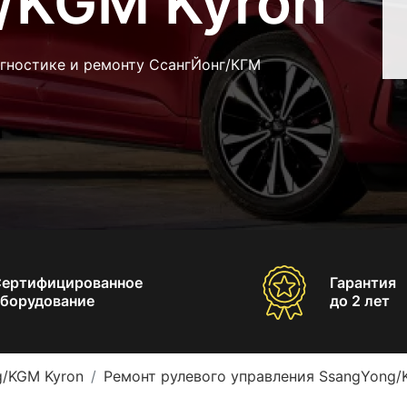
/KGM Kyron
агностике и ремонту СсангЙонг/КГМ
Сертифицированное
Гарантия
борудование
до 2 лет
g/KGM Kyron
Ремонт рулевого управления SsangYong/