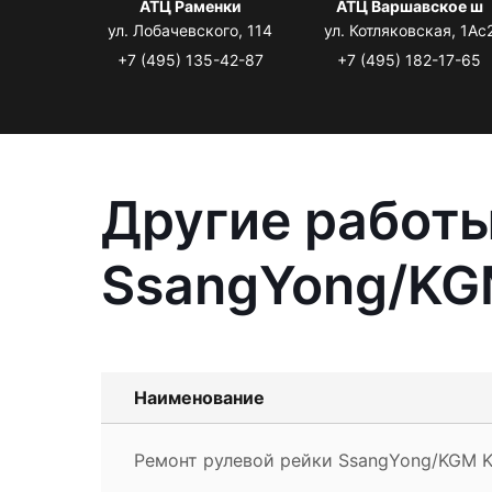
АТЦ Раменки
АТЦ Варшавское ш
ул. Лобачевского, 114
ул. Котляковская, 1Ас
+7 (495) 135-42-87
+7 (495) 182-17-65
Другие работы
SsangYong/KG
Наименование
Ремонт рулевой рейки SsangYong/KGM K