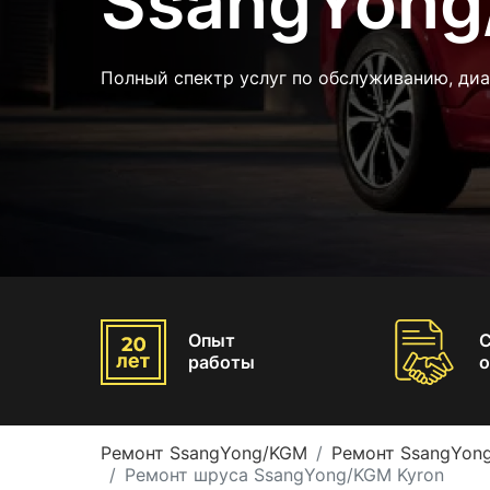
SsangYong
Полный спектр услуг по обслуживанию, ди
Опыт
работы
о
Ремонт SsangYong/KGM
Ремонт SsangYon
Ремонт шруса SsangYong/KGM Kyron