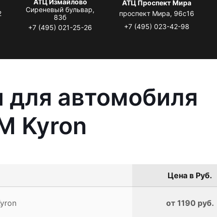
АТЦ Измайлово
АТЦ Проспект Мира
Сиреневый бульвар,
2
проспект Мира, 96с16
83б
+7 (495) 023-42-98
+7 (495) 021-25-26
 для автомобиля
M Kyron
Цена в Руб.
yron
от 1190 руб.