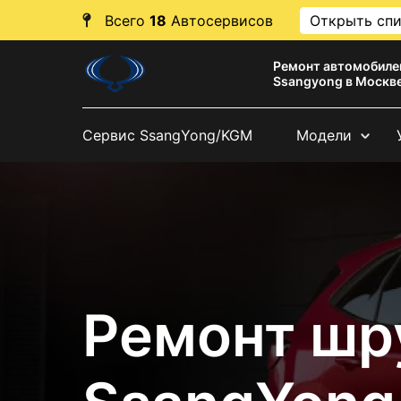
Всего
18
Автосервисов
Открыть сп
Ремонт автомобиле
Ssangyong в Москв
Сервис SsangYong/KGM
Модели
Ремонт шр