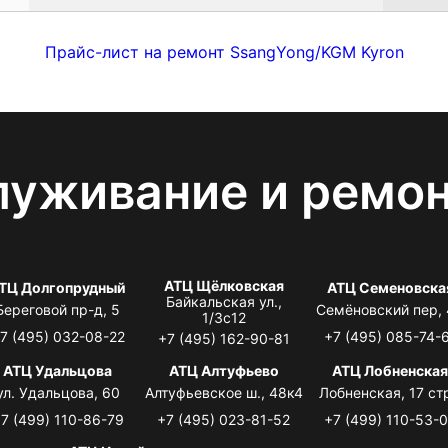
Прайс-лист на ремонт SsangYong/KGM Kyron
луживание и ремо
АТЦ Щёлковская
ТЦ Долгопрудный
АТЦ Семеновска
Байкальская ул.,
Береговой пр-д, 5
Семёновский пер,
1/3с12
7 (495) 032-08-22
+7 (495) 085-74-
+7 (495) 162-90-81
АТЦ Удальцова
АТЦ Алтуфьево
АТЦ Лобненска
ул. Удальцова, 60
Алтуфьевское ш., 48к4
Лобненская, 17 стр
7 (499) 110-86-79
+7 (495) 023-81-52
+7 (499) 110-53-