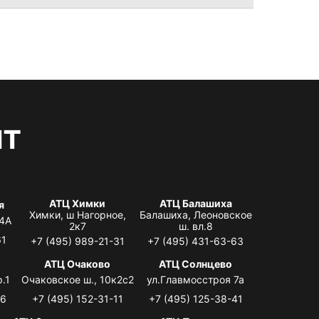
нт
АТЦ Химки
АТЦ Балашиха
я
Химки, ш Нагорное,
Балашиха, Леоновское
 4А
2к7
ш. вл.8
61
+7 (495) 989-21-31
+7 (495) 431-63-63
я
АТЦ Очаково
АТЦ Солнцево
.1
Очаковское ш., 10к2с2
ул.Главмосстроя 7а
06
+7 (495) 152-31-11
+7 (495) 125-38-41