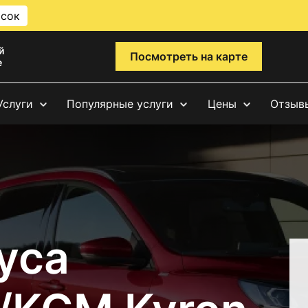
исок
й
Посмотреть на карте
е
Услуги
Популярные услуги
Цены
Отзыв
уса