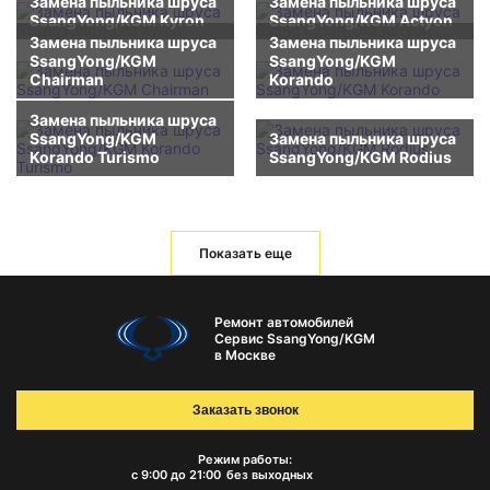
Замена пыльника шруса
Замена пыльника шруса
SsangYong/KGM Kyron
SsangYong/KGM Actyon
Замена пыльника шруса
Замена пыльника шруса
SsangYong/KGM
SsangYong/KGM
Chairman
Korando
Замена пыльника шруса
SsangYong/KGM
Замена пыльника шруса
Korando Turismo
SsangYong/KGM Rodius
Показать еще
Ремонт автомобилей
Сервис SsangYong/KGM
в Москве
Заказать звонок
Режим работы:
с 9:00 до 21:00
без выходных