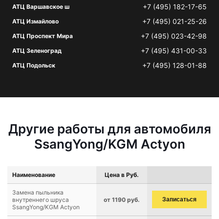
+7 (495) 182-17-65
АТЦ Варшавское ш
+7 (495) 021-25-26
АТЦ Измайлово
+7 (495) 023-42-98
АТЦ Проспект Мира
+7 (495) 431-00-33
АТЦ Зеленоград
+7 (495) 128-01-88
АТЦ Подольск
Другие работы для автомобиля
SsangYong/KGM Actyon
Наименование
Цена в Руб.
Замена пыльника
внутреннего шруса
от 1190 руб.
Записаться
SsangYong/KGM Actyon