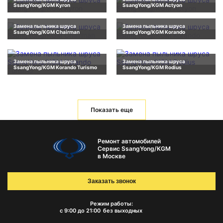
SsangYong/KGM Kyron
SsangYong/KGM Actyon
Замена пыльника шруса
Замена пыльника шруса
SsangYong/KGM Chairman
SsangYong/KGM Korando
Замена пыльника шруса
Замена пыльника шруса
SsangYong/KGM Korando Turismo
SsangYong/KGM Rodius
Показать еще
Ремонт автомобилей
Сервис SsangYong/KGM
в Москве
Заказать звонок
Режим работы:
с 9:00 до 21:00
без выходных