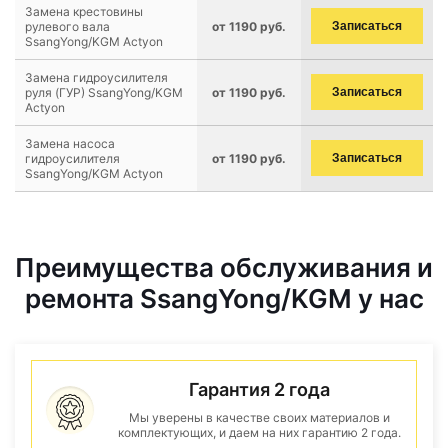
Замена крестовины
рулевого вала
от 1190 руб.
Записаться
SsangYong/KGM Actyon
Замена гидроусилителя
руля (ГУР) SsangYong/KGM
от 1190 руб.
Записаться
Actyon
Замена насоса
гидроусилителя
от 1190 руб.
Записаться
SsangYong/KGM Actyon
Преимущества обслуживания и
ремонта SsangYong/KGM у нас
Гарантия 2 года
Мы уверены в качестве своих материалов и
комплектующих, и даем на них гарантию 2 года.