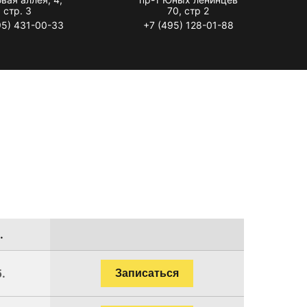
стр. 3
70, стр 2
95) 431-00-33
+7 (495) 128-01-88
.
.
Записаться