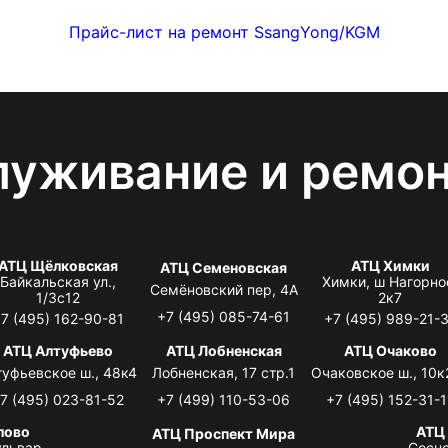
Прайс-лист на ремонт SsangYong/KGM
луживание и ремо
АТЦ Щёлковская
АТЦ Химки
АТЦ Семеновская
Байкальская ул.,
Химки, ш Нагорно
Семёновский пер, 4А
1/3с12
2к7
+7 (495) 085-74-61
7 (495) 162-90-81
+7 (495) 989-21-
АТЦ Алтуфьево
АТЦ Лобненская
АТЦ Очаково
туфьевское ш., 48к4
Лобненская, 17 стр.1
Очаковское ш., 10к
7 (495) 023-81-52
+7 (499) 110-53-06
+7 (495) 152-31-1
лово
АТЦ
АТЦ Проспект Мира
львар,
Сосно