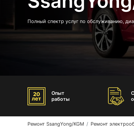
SsangYon
Полный спектр услуг по обслуживанию, ди
Опыт
работы
о
Ремонт SsangYong/KGM
Ремонт электроо