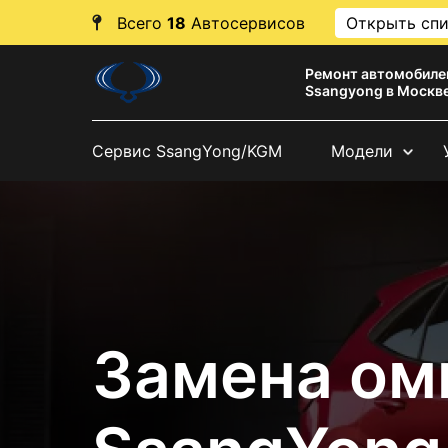
Всего
18
Автосервисов
Открыть сп
Ремонт автомобиле
Ssangyong в Москв
Сервис SsangYong/KGM
Модели
Замена ом