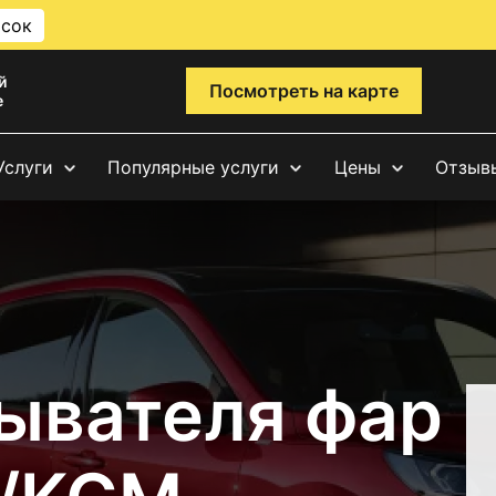
исок
й
Посмотреть на карте
е
Услуги
Популярные услуги
Цены
Отзыв
ывателя фар