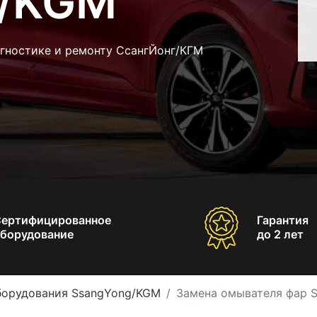
g/KGM
агностике и ремонту СсангЙонг/КГМ
Сертифицированное
Гарантия
борудование
до 2 лет
борудования SsangYong/KGM
Замена омывателя фар 