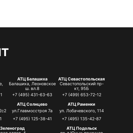
нт
АТЦ Балашиха
АТЦ Севастопольская
е,
Балашиха, Леоновское
Севастопольский пр-
ш. вл.8
кт, 95Б
31
+7 (495) 431-63-63
+7 (499) 653-72-12
АТЦ Солнцево
АТЦ Раменки
2с2
ул.Главмосстроя 7а
ул. Лобачевского, 114
1
+7 (495) 125-38-41
+7 (495) 135-42-87
 Зеленоград
АТЦ Подольск
вая аллея, 4,
пр-т Юных ленинцев