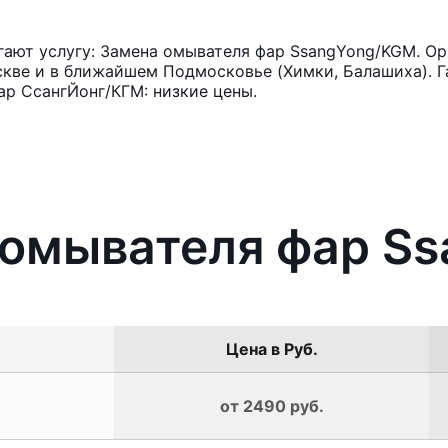
ают услугу: Замена омывателя фар SsangYong/KGM. Ор
кве и в ближайшем Подмосковье (Химки, Балашиха). Га
р СсангЙонг/КГМ: низкие цены.
а омывателя фар S
Цена в Руб.
от 2490 руб.