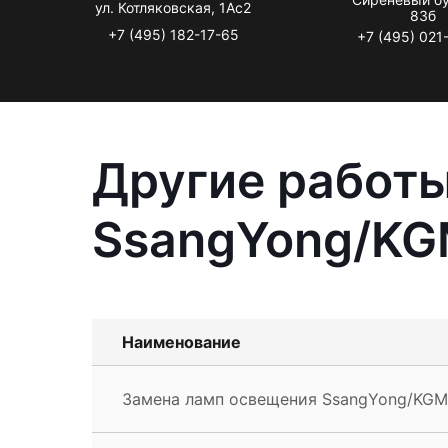
ул. Котляковская, 1Ас2
83б
+7 (495) 182-17-65
+7 (495) 021
Другие работы
SsangYong/K
Наименование
Замена ламп освещения SsangYong/KGM