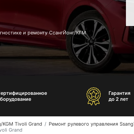
агностике и ремонту СсангЙонг/КГМ
Сертифицированное
Гарантия
борудование
до 2 лет
/KGM Tivoli Grand
Ремонт рулевого управления Ssang
oli Grand