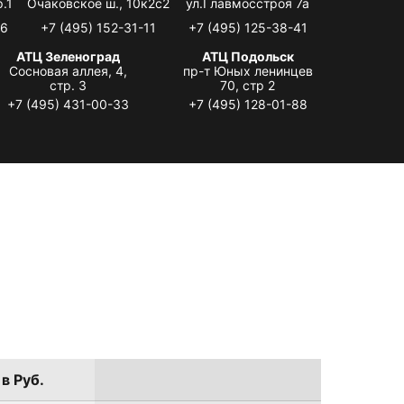
.1
Очаковское ш., 10к2с2
ул.Главмосстроя 7а
06
+7 (495) 152-31-11
+7 (495) 125-38-41
АТЦ Зеленоград
АТЦ Подольск
Сосновая аллея, 4,
пр-т Юных ленинцев
стр. 3
70, стр 2
+7 (495) 431-00-33
+7 (495) 128-01-88
в Руб.