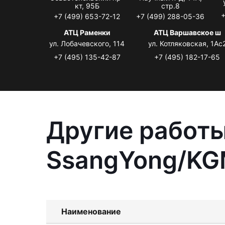
кт, 95Б
стр.8
+
+7 (499) 653-72-12
+7 (499) 288-05-36
АТЦ Раменки
АТЦ Варшавское ш
ул. Лобачевского, 114
ул. Котляковская, 1Ас
+7 (495) 135-42-87
+7 (495) 182-17-65
Другие работы
SsangYong/KGM
Наименование