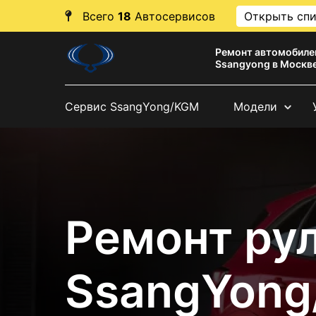
Всего
18
Автосервисов
Открыть сп
Ремонт автомобиле
Ssangyong в Москв
Сервис SsangYong/KGM
Модели
Ремонт ру
SsangYong/