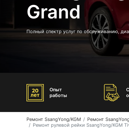
Grand
Полный спектр услуг по обслуживанию, ди
Опыт
работы
о
Ремонт SsangYong/KGM
Ремонт SsangYong
Ремонт рулевой рейки SsangYong/KGM Tiv