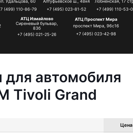
ул. Удальцова, 60
Алтуфьевское ш., 48к4
Лобненская, 17 стр
7 (499) 110-86-79
+7 (495) 023-81-52
+7 (499) 110-53-
АТЦ Измайлово
АТЦ Проспект Мира
Сиреневый бульвар,
2
проспект Мира, 96с16
83б
+7 (495) 023-42-98
+7 (495) 021-25-26
 для автомобиля
 Tivoli Grand
Цена 