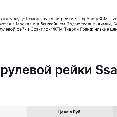
ют услугу: Ремонт рулевой рейки SsangYong/KGM Tivo
аются в Москве и в ближайшем Подмосковье (Химки, Ба
рулевой рейки СсангЙонг/КГМ Тиволи Гранд: низкие це
 рулевой рейки S
Цена в Руб.