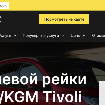
исок
й
Посмотреть на карте
е
Услуги
Популярные услуги
Цены
Отзыв
левой рейки
KGM Tivoli