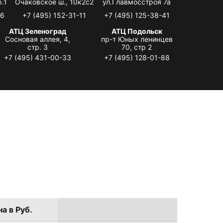
.1
Очаковское ш., 10к2с2
ул.Главмосстроя 7а
06
+7 (495) 152-31-11
+7 (495) 125-38-41
АТЦ Зеленоград
АТЦ Подольск
Сосновая аллея, 4,
пр-т Юных ленинцев
стр. 3
70, стр 2
+7 (495) 431-00-33
+7 (495) 128-01-88
а в Руб.