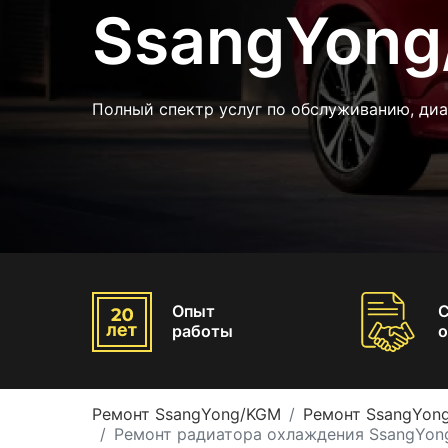
SsangYong
Полный спектр услуг по обслуживанию, ди
Опыт
работы
о
Ремонт SsangYong/KGM
Ремонт SsangYong
Ремонт радиатора охлаждения SsangYong