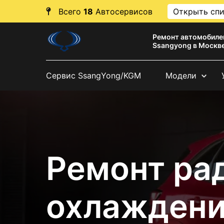
Всего
18
Автосервисов
Открыть сп
Ремонт автомобиле
Ssangyong в Москв
Сервис SsangYong/KGM
Модели
Ремонт ра
охлажден