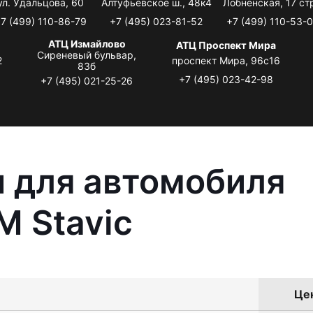
ул. Удальцова, 60
Алтуфьевское ш., 48к4
Лобненская, 17 стр
7 (499) 110-86-79
+7 (495) 023-81-52
+7 (499) 110-53-
АТЦ Измайлово
АТЦ Проспект Мира
Сиреневый бульвар,
2
проспект Мира, 96с16
83б
+7 (495) 023-42-98
+7 (495) 021-25-26
 для автомобиля
 Stavic
Цен