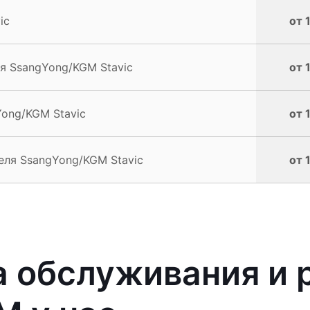
ic
от 
я SsangYong/KGM Stavic
от 
Yong/KGM Stavic
от 
еля SsangYong/KGM Stavic
от 
 обслуживания и 