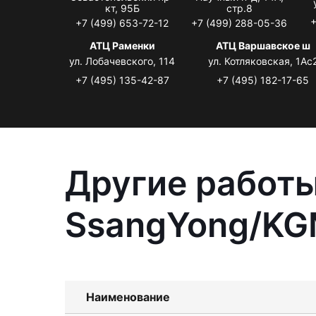
кт, 95Б
стр.8
+
+7 (499) 653-72-12
+7 (499) 288-05-36
АТЦ Раменки
АТЦ Варшавское ш
ул. Лобачевского, 114
ул. Котляковская, 1Ас
+7 (495) 135-42-87
+7 (495) 182-17-65
Другие работы
SsangYong/KGM
Наименование