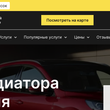
исок
й
Посмотреть на карте
е
Услуги
Популярные услуги
Цены
Отзыв
диатора
ия