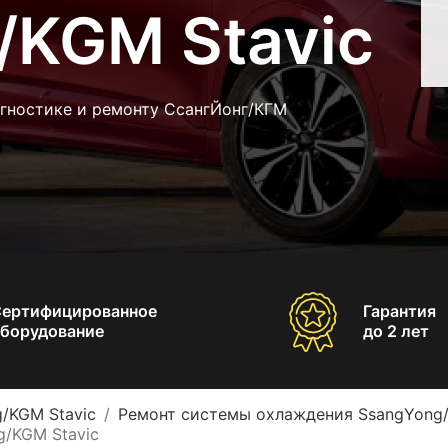
/KGM Stavic
агностике и ремонту СсангЙонг/КГМ
Сертифицированное
Гарантия
борудование
до 2 лет
/KGM Stavic
Ремонт системы охлаждения SsangYong/
/KGM Stavic