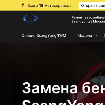
Всего
18
Автосервисов
Открыть сп
Ремонт автомобиле
Ssangyong в Москв
Сервис SsangYong/KGM
Модели
Замена бе