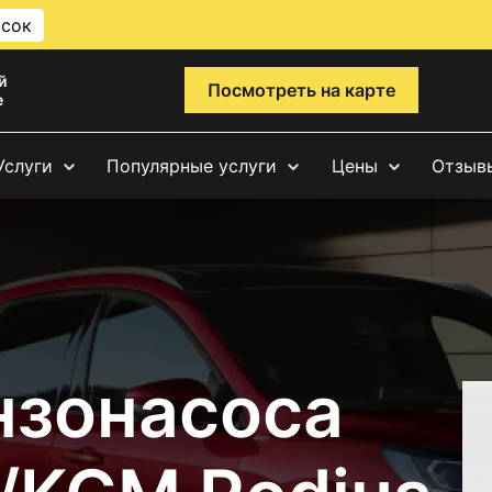
исок
й
Посмотреть на карте
е
Услуги
Популярные услуги
Цены
Отзыв
нзонасоса