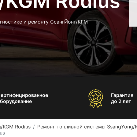
/KGM Rodius
агностике и ремонту СсангЙонг/КГМ
Сертифицированное
Гарантия
борудование
до 2 лет
g/KGM Rodius
Ремонт топливной системы SsangYong/
us