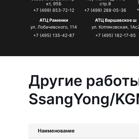
кт, 95Б
стр.8
+
+7 (499) 653-72-12
+7 (499) 288-05-36
АТЦ Раменки
АТЦ Варшавское ш
ул. Лобачевского, 114
ул. Котляковская, 1Ас
+7 (495) 135-42-87
+7 (495) 182-17-65
Другие работы
SsangYong/KG
Наименование