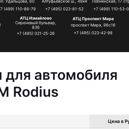
ул. Удальцова, 60
Алтуфьевское ш., 48к4
Лобненская, 17 стр
7 (499) 110-86-79
+7 (495) 023-81-52
+7 (499) 110-53-
АТЦ Измайлово
АТЦ Проспект Мира
Сиреневый бульвар,
2
проспект Мира, 96с16
83б
+7 (495) 023-42-98
+7 (495) 021-25-26
 для автомобиля
M Rodius
Цена в Р