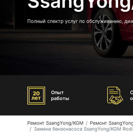
SsangYong
Полный спектр услуг по обслуживанию, ди
Опыт
работы
о
Ремонт SsangYong/KGM
Ремонт SsangYon
Замена бензонасоса SsangYong/KGM Rodi