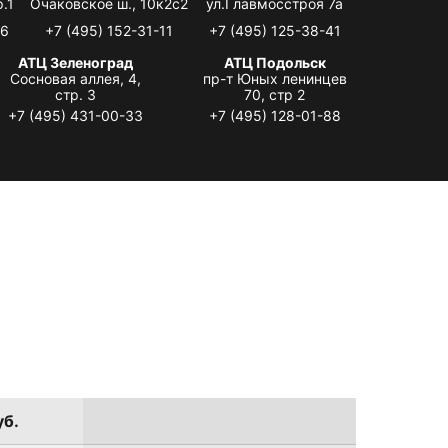
.1
Очаковское ш., 10к2с2
ул.Главмосстроя 7а
06
+7 (495) 152-31-11
+7 (495) 125-38-41
АТЦ Зеленоград
АТЦ Подольск
Сосновая аллея, 4,
пр-т Юных ленинцев
стр. 3
70, стр 2
+7 (495) 431-00-33
+7 (495) 128-01-88
уб.