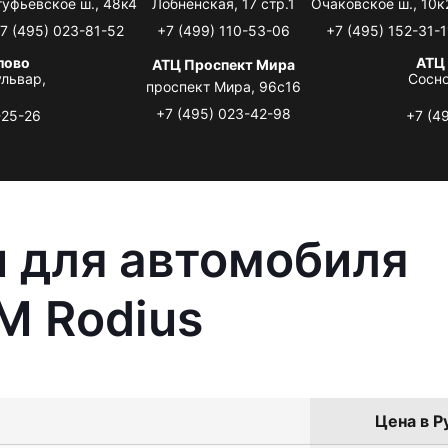
туфьевское ш., 48к4
Лобненская, 17 стр.1
Очаковское ш., 10к
7 (495) 023-81-52
+7 (499) 110-53-06
+7 (495) 152-31-1
лово
АТЦ
АТЦ Проспект Мира
львар,
Сосно
проспект Мира, 96с16
+7 (495) 023-42-98
-25-26
+7 (4
 для автомобиля
M Rodius
Цена в Р