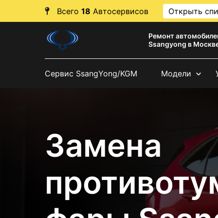
Всего
18
Автосервисов
Открыть сп
Ремонт автомобиле
Ssangyong в Москв
Сервис SsangYong/KGM
Модели
Замена
противоту