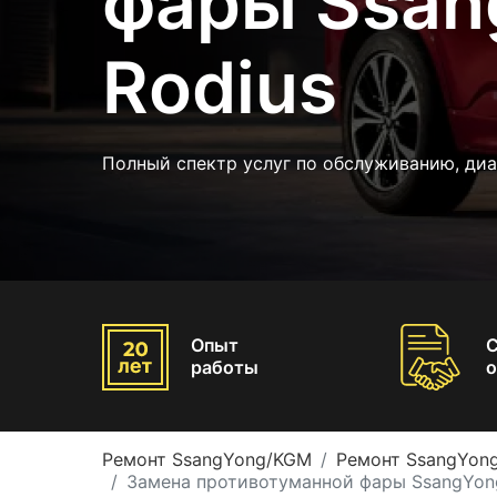
фары Ssa
Rodius
Полный спектр услуг по обслуживанию, ди
Опыт
работы
о
Ремонт SsangYong/KGM
Ремонт SsangYon
Замена противотуманной фары SsangYon