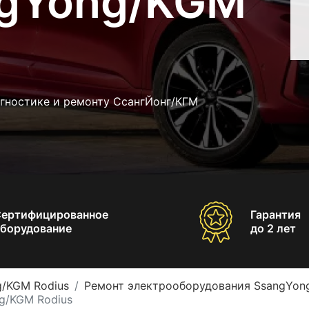
ngYong/KGM
агностике и ремонту СсангЙонг/КГМ
Сертифицированное
Гарантия
борудование
до 2 лет
g/KGM Rodius
Ремонт электрооборудования SsangYon
g/KGM Rodius