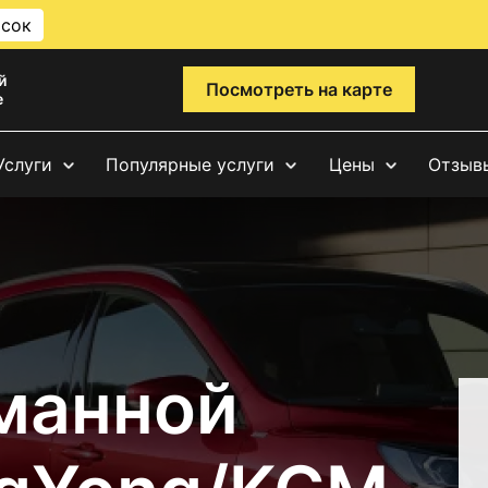
исок
й
Посмотреть на карте
е
Услуги
Популярные услуги
Цены
Отзыв
манной