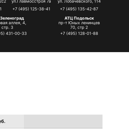
2с2
ул.Главмосстроя 7а
ул. Лобачевского, 114
1
+7 (495) 125-38-41
+7 (495) 135-42-87
 Зеленоград
АТЦ Подольск
вая аллея, 4,
пр-т Юных ленинцев
стр. 3
70, стр 2
95) 431-00-33
+7 (495) 128-01-88
уб.