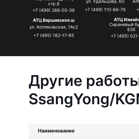
ул. Удальцова, 60
Ал
стр.8
+7 (499) 110-86-79
+
+7 (499) 288-05-36
АТЦ Измай
АТЦ Варшавское ш
Сиреневый бу
ул. Котляковская, 1Ас2
83б
+7 (495) 182-17-65
+7 (495) 021
Другие работы
SsangYong/KG
Наименование