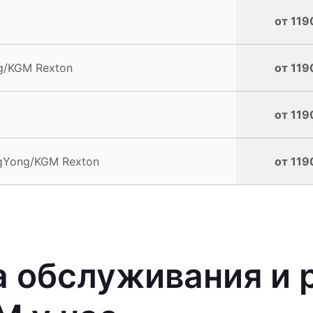
от 119
g/KGM Rexton
от 119
от 119
ngYong/KGM Rexton
от 119
 обслуживания и 