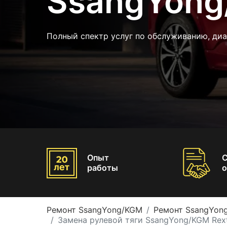
SsangYong
Полный спектр услуг по обслуживанию, ди
Опыт
работы
о
Ремонт SsangYong/KGM
Ремонт SsangYon
Замена рулевой тяги SsangYong/KGM Rex