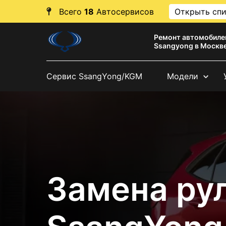
Всего
18
Автосервисов
Открыть сп
Ремонт автомобиле
Ssangyong в Москв
Сервис SsangYong/KGM
Модели
Замена ру