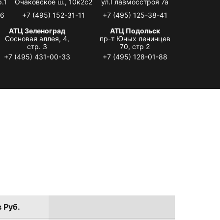
.1
Очаковское ш., 10к2с2
ул.Главмосстроя 7а
06
+7 (495) 152-31-11
+7 (495) 125-38-41
АТЦ Зеленоград
АТЦ Подольск
Сосновая аллея, 4,
пр-т Юных ленинцев
стр. 3
70, стр 2
+7 (495) 431-00-33
+7 (495) 128-01-88
 Руб.