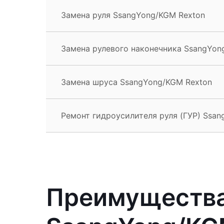
Замена руля SsangYong/KGM Rexton
Замена рулевого наконечника SsangYon
Замена шруса SsangYong/KGM Rexton
Ремонт гидроусилителя руля (ГУР) Ssa
Преимущества