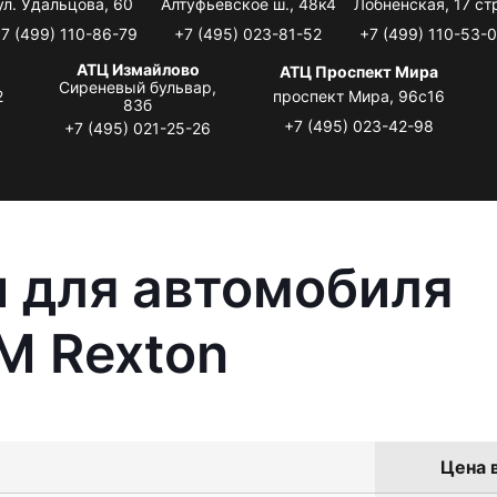
ул. Удальцова, 60
Алтуфьевское ш., 48к4
Лобненская, 17 стр
7 (499) 110-86-79
+7 (495) 023-81-52
+7 (499) 110-53-
АТЦ Измайлово
АТЦ Проспект Мира
Сиреневый бульвар,
2
проспект Мира, 96с16
83б
+7 (495) 023-42-98
+7 (495) 021-25-26
 для автомобиля
M Rexton
Цена в