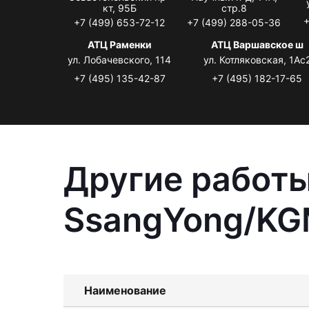
кт, 95Б
стр.8
+
+7 (499) 653-72-12
+7 (499) 288-05-36
АТЦ Раменки
АТЦ Варшавское ш
ул. Лобачевского, 114
ул. Котляковская, 1Ас
+7 (495) 135-42-87
+7 (495) 182-17-65
Другие работы
SsangYong/KG
Наименование