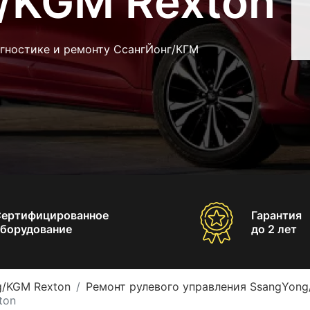
/KGM Rexton
агностике и ремонту СсангЙонг/КГМ
Сертифицированное
Гарантия
борудование
до 2 лет
g/KGM Rexton
Ремонт рулевого управления SsangYong
ton