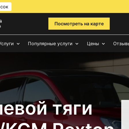
исок
й
Посмотреть на карте
е
Услуги
Популярные услуги
Цены
Отзыв
левой тяги