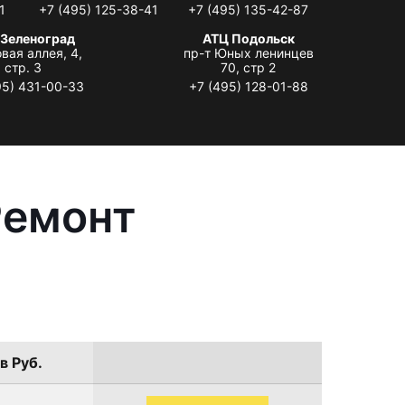
1
+7 (495) 125-38-41
+7 (495) 135-42-87
 Зеленоград
АТЦ Подольск
вая аллея, 4,
пр-т Юных ленинцев
стр. 3
70, стр 2
95) 431-00-33
+7 (495) 128-01-88
Ремонт
в Руб.