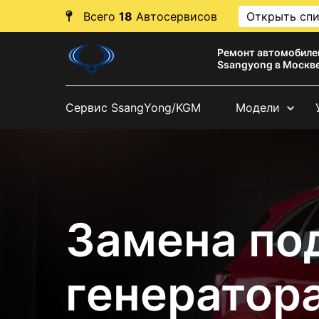
Всего
18
Автосервисов
Открыть сп
Ремонт автомобиле
Ssangyong в Москв
Сервис SsangYong/KGM
Модели
Замена по
генератор