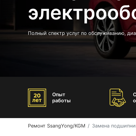
электрооб
Полный спектр услуг по обслуживанию, ди
Опыт
работы
о
Ремонт SsangYong/KGM
Замена подшипни