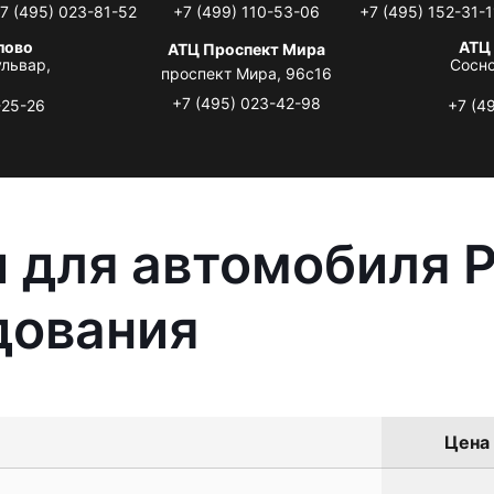
7 (495) 023-81-52
+7 (499) 110-53-06
+7 (495) 152-31-1
лово
АТЦ
АТЦ Проспект Мира
львар,
Сосно
проспект Мира, 96с16
+7 (495) 023-42-98
-25-26
+7 (4
 для автомобиля 
дования
Цена 