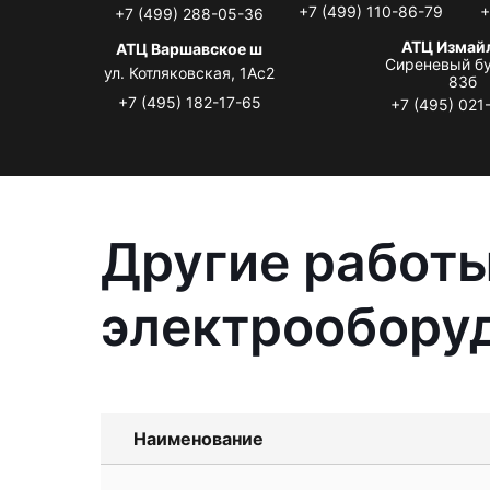
+7 (499) 110-86-79
+
+7 (499) 288-05-36
АТЦ Измай
АТЦ Варшавское ш
Сиреневый бу
ул. Котляковская, 1Ас2
83б
+7 (495) 182-17-65
+7 (495) 021
Другие работы
электрообору
Наименование