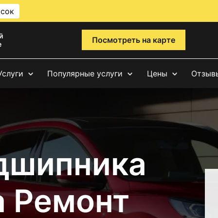
исок
й
Посмотреть на карте
е
Услуги
Популярные услуги
Цены
Отзыв
дшипника
а Ремонт