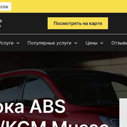
исок
й
Посмотреть на карте
е
Услуги
Популярные услуги
Цены
Отзыв
ока ABS