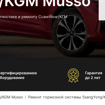
/KGM Musso
агностике и ремонту СсангЙонг/КГМ
Сертифицированное
Гарантия
борудование
до 2 лет
g/KGM Musso
Ремонт тормозной системы SsangYong/