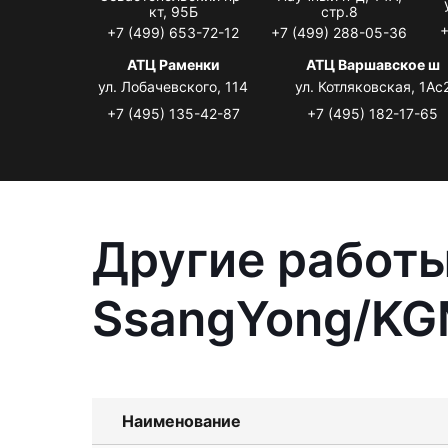
кт, 95Б
стр.8
+
+7 (499) 653-72-12
+7 (499) 288-05-36
АТЦ Раменки
АТЦ Варшавское ш
ул. Лобачевского, 114
ул. Котляковская, 1Ас
+7 (495) 135-42-87
+7 (495) 182-17-65
Другие работы
SsangYong/KG
Наименование