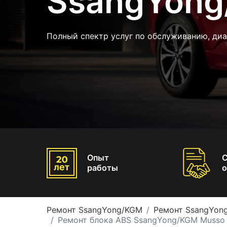
SsangYong
Полный спектр услуг по обслуживанию, ди
Опыт
работы
о
Ремонт SsangYong/KGM
Ремонт SsangYon
Ремонт блока ABS SsangYong/KGM Musso