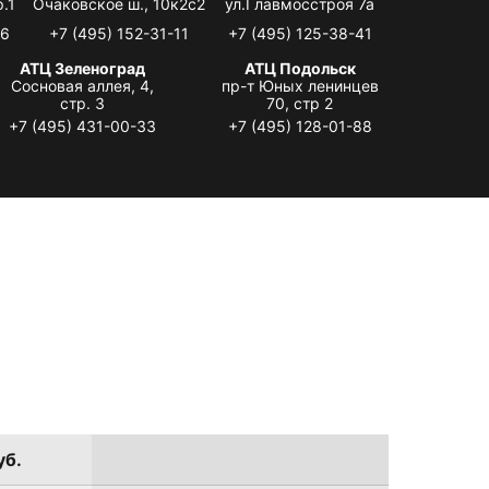
.1
Очаковское ш., 10к2с2
ул.Главмосстроя 7а
06
+7 (495) 152-31-11
+7 (495) 125-38-41
АТЦ Зеленоград
АТЦ Подольск
Сосновая аллея, 4,
пр-т Юных ленинцев
стр. 3
70, стр 2
+7 (495) 431-00-33
+7 (495) 128-01-88
уб.