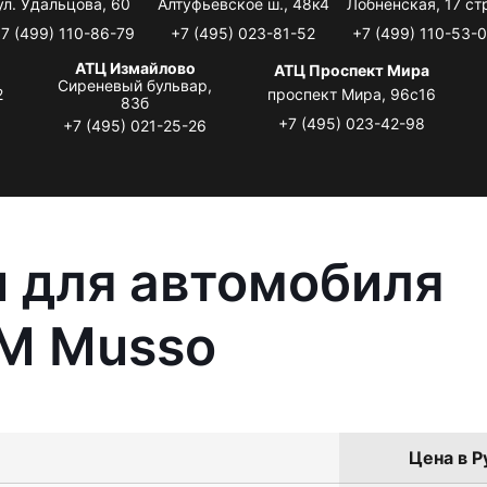
ул. Удальцова, 60
Алтуфьевское ш., 48к4
Лобненская, 17 стр
7 (499) 110-86-79
+7 (495) 023-81-52
+7 (499) 110-53-
АТЦ Измайлово
АТЦ Проспект Мира
Сиреневый бульвар,
2
проспект Мира, 96с16
83б
+7 (495) 023-42-98
+7 (495) 021-25-26
 для автомобиля
M Musso
Цена в Р