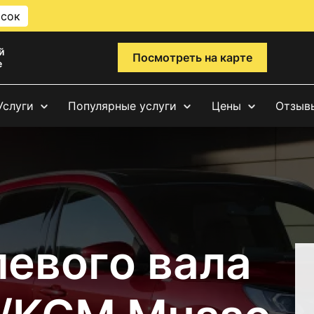
исок
й
Посмотреть на карте
е
Услуги
Популярные услуги
Цены
Отзыв
левого вала