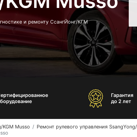
/KGM Musso
агностике и ремонту СсангЙонг/КГМ
Сертифицированное
Гарантия
борудование
до 2 лет
g/KGM Musso
Ремонт рулевого управления SsangYong
sso