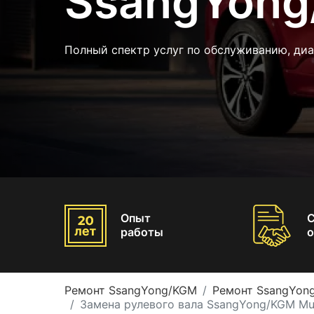
SsangYong
Полный спектр услуг по обслуживанию, ди
Опыт
работы
о
Ремонт SsangYong/KGM
Ремонт SsangYon
Замена рулевого вала SsangYong/KGM Mu