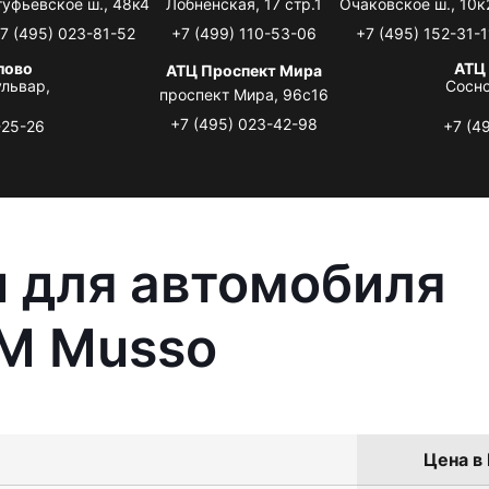
туфьевское ш., 48к4
Лобненская, 17 стр.1
Очаковское ш., 10к
7 (495) 023-81-52
+7 (499) 110-53-06
+7 (495) 152-31-1
лово
АТЦ
АТЦ Проспект Мира
львар,
Сосно
проспект Мира, 96с16
+7 (495) 023-42-98
-25-26
+7 (4
 для автомобиля
M Musso
Цена в 