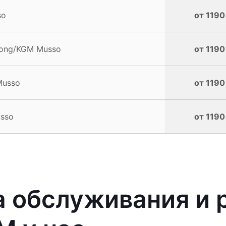
so
от 1190
Yong/KGM Musso
от 1190
Musso
от 1190
sso
от 1190
 обслуживания и 