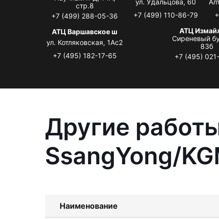
ул. Удальцова, 60
Ал
стр.8
+7 (499) 110-86-79
+
+7 (499) 288-05-36
АТЦ Измай
АТЦ Варшавское ш
Сиреневый бу
ул. Котляковская, 1Ас2
83б
+7 (495) 182-17-65
+7 (495) 021
Другие работы
SsangYong/KG
Наименование