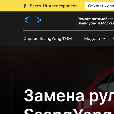
Всего
18
Автосервисов
Открыть сп
Ремонт автомобиле
Ssangyong в Москв
Сервис SsangYong/KGM
Модели
Замена ру