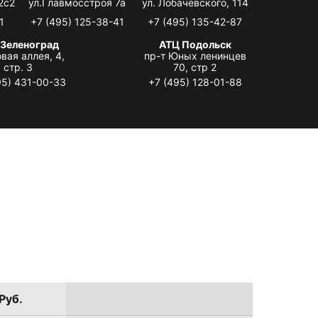
2с2
ул.Главмосстроя 7а
ул. Лобачевского, 114
1
+7 (495) 125-38-41
+7 (495) 135-42-87
 Зеленоград
АТЦ Подольск
вая аллея, 4,
пр-т Юных ленинцев
стр. 3
70, стр 2
95) 431-00-33
+7 (495) 128-01-88
Руб.