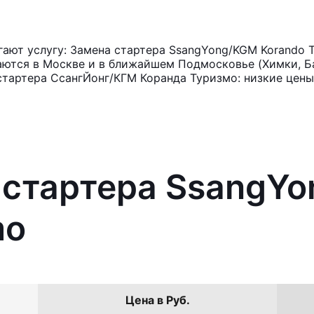
ают услугу: Замена стартера SsangYong/KGM Korando T
аются в Москве и в ближайшем Подмосковье (Химки, Ба
стартера СсангЙонг/КГМ Коранда Туризмо: низкие цены
 стартера SsangY
mo
Цена в Руб.