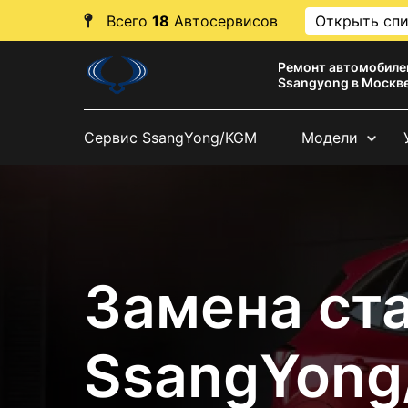
Всего
18
Автосервисов
Открыть сп
Ремонт автомобиле
Ssangyong в Москв
Сервис SsangYong/KGM
Модели
Замена ст
SsangYon