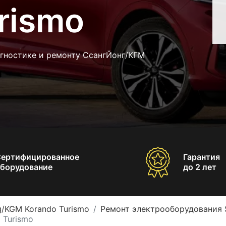
rismo
агностике и ремонту СсангЙонг/КГМ
Сертифицированное
Гарантия
борудование
до 2 лет
/KGM Korando Turismo
Ремонт электрооборудования 
 Turismo