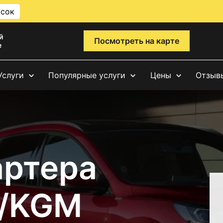
исок
й
Посмотреть на карте
е
Услуги
Популярные услуги
Цены
Отзыв
артера
g/KGM