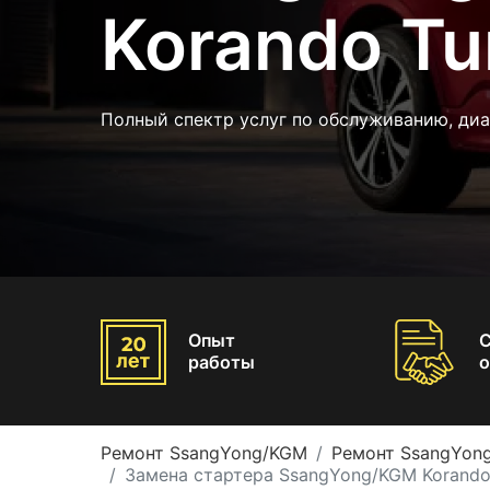
Korando Tu
Полный спектр услуг по обслуживанию, ди
Опыт
работы
о
Ремонт SsangYong/KGM
Ремонт SsangYong
Замена стартера SsangYong/KGM Korando