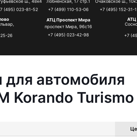
туфьевское ш., 48к4
Лобненская, 17 стр.1
Очаковское ш., 10к
7 (495) 023-81-52
+7 (499) 110-53-06
+7 (495) 152-31-1
лово
АТЦ
АТЦ Проспект Мира
львар,
Сосно
проспект Мира, 96с16
+7 (495) 023-42-98
-25-26
+7 (4
 для автомобиля
 Korando Turismo
Це