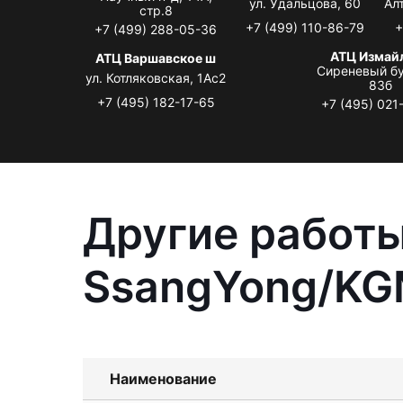
ул. Удальцова, 60
Ал
стр.8
+7 (499) 110-86-79
+
+7 (499) 288-05-36
АТЦ Измай
АТЦ Варшавское ш
Сиреневый бу
ул. Котляковская, 1Ас2
83б
+7 (495) 182-17-65
+7 (495) 021
Другие работы
SsangYong/KGM
Наименование