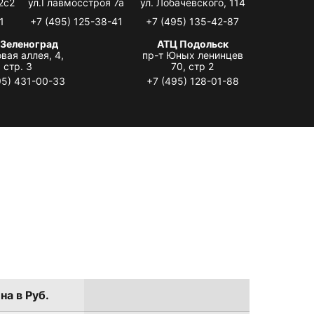
2с2
ул.Главмосстроя 7а
ул. Лобачевского, 114
1
+7 (495) 125-38-41
+7 (495) 135-42-87
 Зеленоград
АТЦ Подольск
вая аллея, 4,
пр-т Юных ленинцев
стр. 3
70, стр 2
95) 431-00-33
+7 (495) 128-01-88
на в Руб.