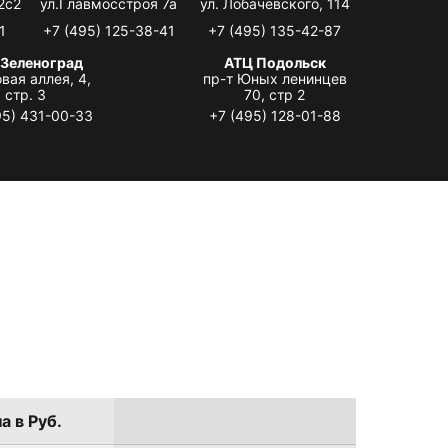
2с2
ул.Главмосстроя 7а
ул. Лобачевского, 114
1
+7 (495) 125-38-41
+7 (495) 135-42-87
 Зеленоград
АТЦ Подольск
вая аллея, 4,
пр-т Юных ленинцев
стр. 3
70, стр 2
95) 431-00-33
+7 (495) 128-01-88
а в Руб.