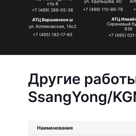
ул. Удальцова, 60
Ал
стр.8
+7 (499) 110-86-79
+
+7 (499) 288-05-36
АТЦ Измай
АТЦ Варшавское ш
Сиреневый бу
ул. Котляковская, 1Ас2
83б
+7 (495) 182-17-65
+7 (495) 021
Другие работы
SsangYong/KGM
Наименование