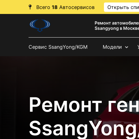
Всего
18
Автосервисов
Открыть сп
Ремонт автомобиле
Ssangyong в Москв
Сервис SsangYong/KGM
Модели
Ремонт ге
SsangYon