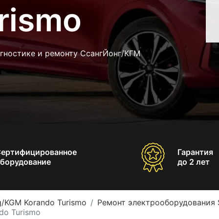
rismo
агностике и ремонту СсангЙонг/КГМ
Сертифицированное
Гарантия
борудование
до 2 лет
/KGM Korando Turismo
Ремонт электрооборудования 
do Turismo