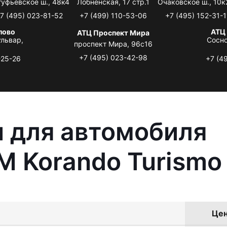
туфьевское ш., 48к4
Лобненская, 17 стр.1
Очаковское ш., 10к
7 (495) 023-81-52
+7 (499) 110-53-06
+7 (495) 152-31-1
лово
АТЦ
АТЦ Проспект Мира
львар,
Сосно
проспект Мира, 96с16
+7 (495) 023-42-98
-25-26
+7 (4
 для автомобиля
 Korando Turismo
Цен