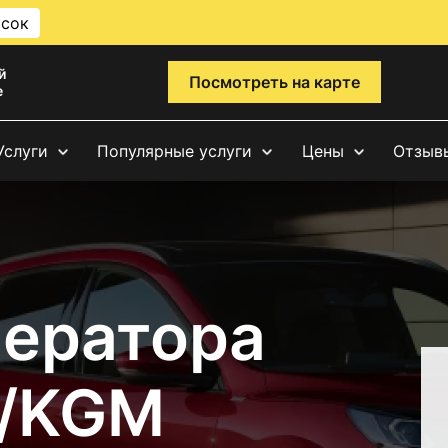
исок
й
Посмотреть на карте
е
Услуги
Популярные услуги
Цены
Отзыв
нератора
g/KGM