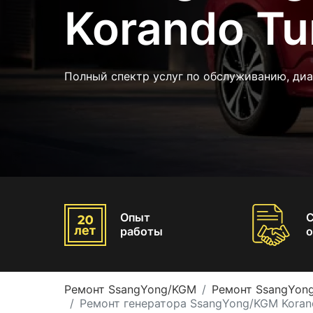
Korando Tu
Полный спектр услуг по обслуживанию, ди
Опыт
работы
о
Ремонт SsangYong/KGM
Ремонт SsangYong
Ремонт генератора SsangYong/KGM Koran