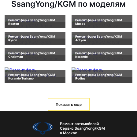
SsangYong/KGM по моделям
Ремонт фары SsangYong/KGM
Ремонт фары SsangYong/KGM
Rexton
Musso
Ремонт фары SsangYong/KGM
Ремонт фары SsangYong/KGM
Kyron
Actyon
Ремонт фары SsangYong/KGM
Ремонт фары SsangYong/KGM
Chairman
Korando
Ремонт фары SsangYong/KGM
Ремонт фары SsangYong/KGM
Korando Turismo
Rodius
Показать еще
Ремонт автомобилей
Сервис SsangYong/KGM
в Москве