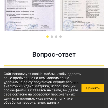
Вопрос-ответ
Сайт использует cookie-файлы, чтобы сделать
ваше пребывание на нем максимально
Ремонт автокондиционера
удобным. К cайту подключен сервис веб-
SsangYong/KGM Chairman - какие
аналитики Яндекс.Метрика, использующий
гарантии предоставляются?
Принять
cookie-файлы
. Оставаясь на сайте, вы даете
свое
согласие на обработку персональных
данных
в порядке, указанном в
политике
обработки персональных данных