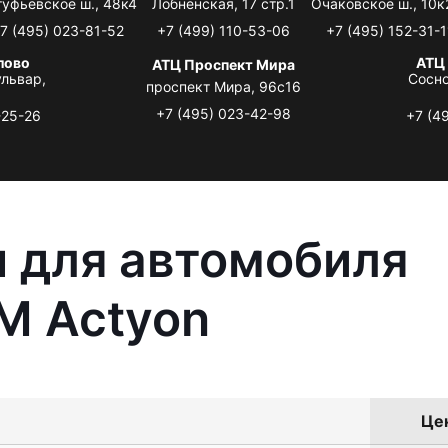
туфьевское ш., 48к4
Лобненская, 17 стр.1
Очаковское ш., 10к
7 (495) 023-81-52
+7 (499) 110-53-06
+7 (495) 152-31-1
лово
АТЦ
АТЦ Проспект Мира
львар,
Сосно
проспект Мира, 96с16
+7 (495) 023-42-98
-25-26
+7 (4
 для автомобиля
M Actyon
Цен