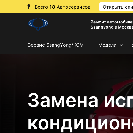
Всего
18
Автосервисов
Открыть сп
Ремонт автомобиле
Ssangyong в Москв
Сервис SsangYong/KGM
Модели
Замена ис
кондицион