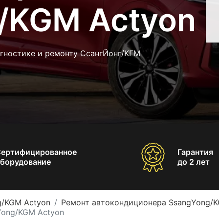
/KGM Actyon
агностике и ремонту СсангЙонг/КГМ
Сертифицированное
Гарантия
борудование
до 2 лет
g/KGM Actyon
Ремонт автокондиционера SsangYong/K
Yong/KGM Actyon