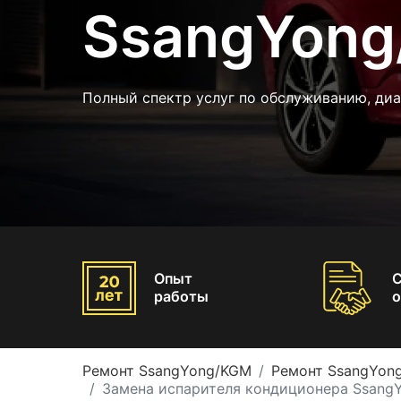
SsangYong
Полный спектр услуг по обслуживанию, ди
Опыт
работы
о
Ремонт SsangYong/KGM
Ремонт SsangYon
Замена испарителя кондиционера Ssang