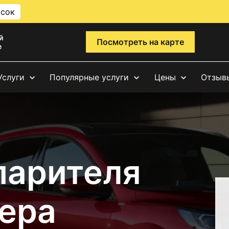
исок
й
Посмотреть на карте
е
Услуги
Популярные услуги
Цены
Отзыв
парителя
ера