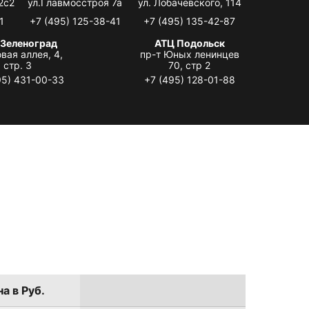
2с2
ул.Главмосстроя 7а
ул. Лобачевского, 114
1
+7 (495) 125-38-41
+7 (495) 135-42-87
 Зеленоград
АТЦ Подольск
вая аллея, 4,
пр-т Юных ленинцев
стр. 3
70, стр 2
95) 431-00-33
+7 (495) 128-01-88
а в Руб.