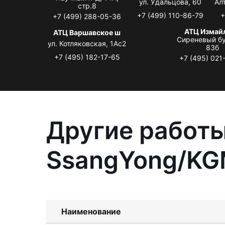
ул. Удальцова, 60
Ал
стр.8
+7 (499) 110-86-79
+
+7 (499) 288-05-36
АТЦ Измай
АТЦ Варшавское ш
Сиреневый бу
ул. Котляковская, 1Ас2
83б
+7 (495) 182-17-65
+7 (495) 021
Другие работы
SsangYong/KG
Наименование