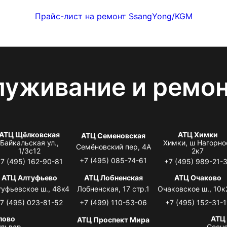
Прайс-лист на ремонт SsangYong/KGM
луживание и ремо
АТЦ Щёлковская
АТЦ Химки
АТЦ Семеновская
Байкальская ул.,
Химки, ш Нагорно
Семёновский пер, 4А
1/3с12
2к7
+7 (495) 085-74-61
7 (495) 162-90-81
+7 (495) 989-21-
АТЦ Алтуфьево
АТЦ Лобненская
АТЦ Очаково
туфьевское ш., 48к4
Лобненская, 17 стр.1
Очаковское ш., 10к
7 (495) 023-81-52
+7 (499) 110-53-06
+7 (495) 152-31-1
лово
АТЦ
АТЦ Проспект Мира
львар,
Сосно