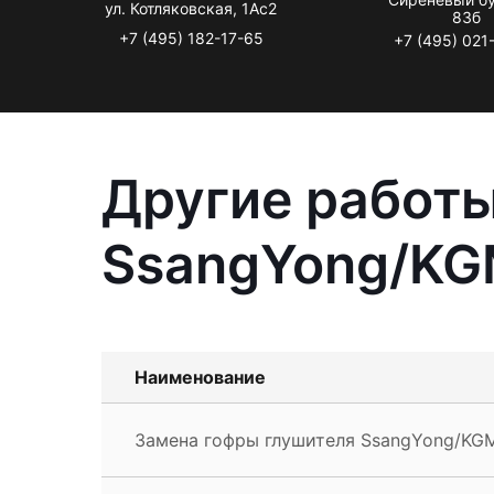
ул. Котляковская, 1Ас2
83б
+7 (495) 182-17-65
+7 (495) 021
Другие работы
SsangYong/K
Наименование
Замена гофры глушителя SsangYong/KG