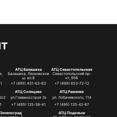
нт
АТЦ Балашиха
АТЦ Севастопольская
е,
Балашиха, Леоновское
Севастопольский пр-
ш. вл.8
кт, 95Б
31
+7 (495) 431-63-63
+7 (499) 653-72-12
АТЦ Солнцево
АТЦ Раменки
2с2
ул.Главмосстроя 7а
ул. Лобачевского, 114
1
+7 (495) 125-38-41
+7 (495) 135-42-87
 Зеленоград
АТЦ Подольск
вая аллея, 4,
пр-т Юных ленинцев