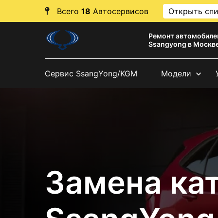
Всего
18
Автосервисов
Открыть сп
Ремонт автомобиле
Ssangyong в Москв
Сервис SsangYong/KGM
Модели
Замена ка