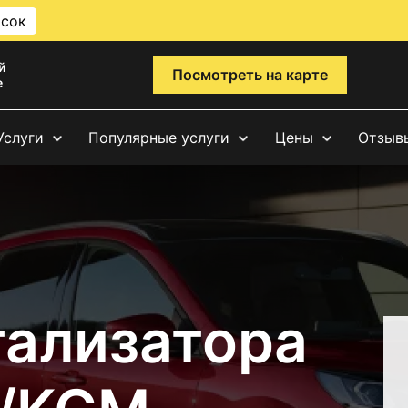
исок
й
Посмотреть на карте
е
Услуги
Популярные услуги
Цены
Отзыв
тализатора