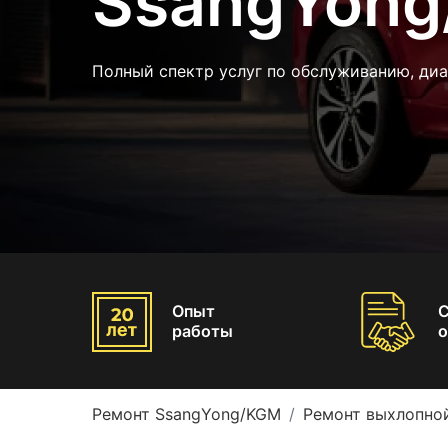
SsangYon
Полный спектр услуг по обслуживанию, ди
Опыт
работы
о
Ремонт SsangYong/KGM
Ремонт выхлопно