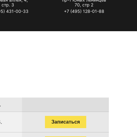
стр. 3
70, стр 2
95) 431-00-33
+7 (495) 128-01-88
.
.
Записаться