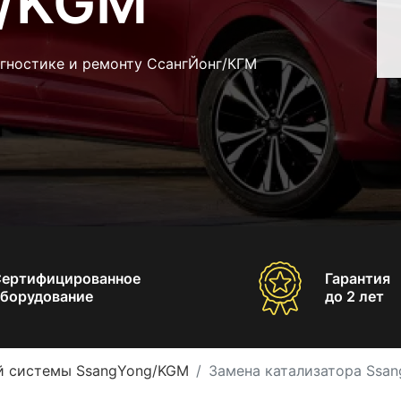
g/KGM
агностике и ремонту СсангЙонг/КГМ
Сертифицированное
Гарантия
борудование
до 2 лет
й системы SsangYong/KGM
Замена катализатора Ssa