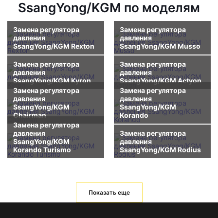
SsangYong/KGM по моделям
Замена регулятора
Замена регулятора
давления
давления
SsangYong/KGM Rexton
SsangYong/KGM Musso
Замена регулятора
Замена регулятора
давления
давления
SsangYong/KGM Kyron
SsangYong/KGM Actyon
Замена регулятора
Замена регулятора
давления
давления
SsangYong/KGM
SsangYong/KGM
Chairman
Korando
Замена регулятора
давления
Замена регулятора
SsangYong/KGM
давления
Korando Turismo
SsangYong/KGM Rodius
Показать еще