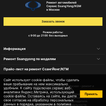
Ремонт автомобилей
Сервис SsangYong/KGM
в Москве
Заказать звонок
Режим работы:
с 9:00 до 21:00
без выходных
Информация
Ремонт Ssangyong по моделям
Прайс-лист на ремонт СсангЙонг/КГМ
Сайт использует cookie-файлы, чтобы сделать
ваше пребывание на нем максимально
© 2010-2026
Сервис SsangYong/KGM в Москве – ремонт и
удобным. К cайту подключен сервис веб-
обслуживание автомобилей
аналитики Яндекс.Метрика, использующий
Принять
Использование товарного знака и логотипов бренда происходит
cookie-файлы
. Оставаясь на сайте, вы даете
исключительно в информационных целях не является нарушением и
свое
согласие на обработку персональных
не требует получения согласия правообладателя.
данных
в порядке, указанном в
политике
Защита данных и политика конфиденциальности.