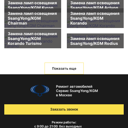
Замена ламп освещения
Замена ламп освещения
SsangYong/KGM Kyron
SsangYong/KGM Actyon
Замена ламп освещения
Замена ламп освещения
SsangYong/KGM
SsangYong/KGM
Chairman
Korando
Замена ламп освещения
SsangYong/KGM
Замена ламп освещения
Korando Turismo
SsangYong/KGM Rodius
Показать еще
Ремонт автомобилей
Сервис SsangYong/KGM
в Москве
Заказать звонок
Режим работы:
с 9:00 до 21:00
без выходных