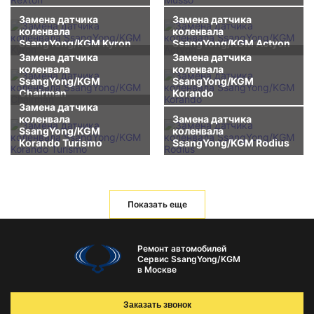
Замена датчика
Замена датчика
коленвала
коленвала
SsangYong/KGM Kyron
SsangYong/KGM Actyon
Замена датчика
Замена датчика
коленвала
коленвала
SsangYong/KGM
SsangYong/KGM
Chairman
Korando
Замена датчика
коленвала
Замена датчика
SsangYong/KGM
коленвала
Korando Turismo
SsangYong/KGM Rodius
Показать еще
Ремонт автомобилей
Сервис SsangYong/KGM
в Москве
Заказать звонок