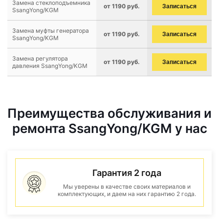
Замена стеклоподъемника
от 1190 руб.
Записаться
SsangYong/KGM
Замена муфты генератора
от 1190 руб.
Записаться
SsangYong/KGM
Замена регулятора
от 1190 руб.
Записаться
давления SsangYong/KGM
Преимущества обслуживания и
ремонта SsangYong/KGM у нас
Гарантия 2 года
Мы уверены в качестве своих материалов и
комплектующих, и даем на них гарантию 2 года.